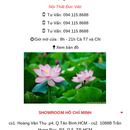
Nội Thất Đức Việt
Tư Vấn: 094.115.8688
Tư Vấn: 094.115.8688
Tư Vấn: 094.115.8688
Giờ mở cửa : 8h - 21h Cả T7 và CN
Xem bản đồ
SHOWROOM HỒ CHÍ MINH
cs1. Hoàng Văn Thụ ,p4, Q.Tân Bình,HCM - cs2. 1088B Trần
Hưng Đạo, P.5, Q.5, TP. HCM