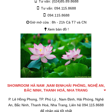
Tư vấn: (024)85.89.8688
Tư vấn: 094.115.8688
094.115.8688
Giờ mở cửa : 8h - 21h Cả T7 và CN
Xem bản đồ !
SHOWROOM HÀ NAM ,NAM ĐỊNH,HẢI PHÒNG, NGHỆ AN,
BẮC NINH, THANH HOÁ, NHA TRANG
P. Lê Hồng Phong, TP. Phủ Lý , Nam Định, Hải Phòng, Nghệ
An, Bắc Ninh, Thanh Hoá, Nha Trang, Liên hệ 094.115.8688
để nhận giá tốt nhất