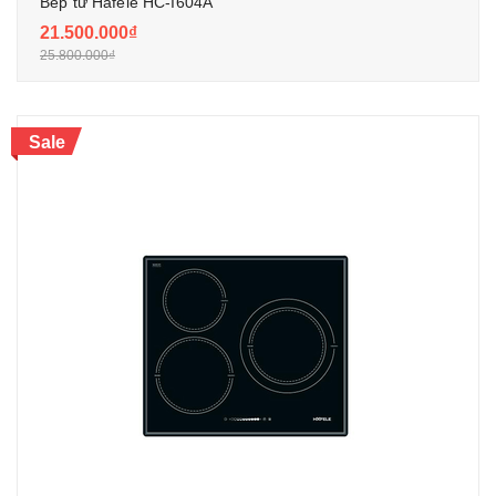
Bếp từ Hafele HC-I604A
21.500.000₫
25.800.000₫
Sale