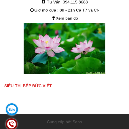
Tư Vấn: 094.115.8688
Giờ mở cửa : 8h - 21h Cả T7 và CN
Xem bản đồ
SIÊU THỊ BẾP ĐỨC VIỆT
Cung cấp bởi Sapo