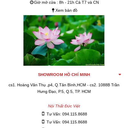
Giờ mở cửa : 8h - 21h Cả T7 và CN
Xem bản đồ
SHOWROOM HỒ CHÍ MINH
cs1. Hoàng Văn Thụ ,p4, Q.Tân Bình,HCM - cs2. 1088B Trần
Hưng Đạo, P.5, Q.5, TP. HCM
Nội Thất Đức Việt
Tư Vấn: 094.115.8688
Tư Vấn: 094.115.8688