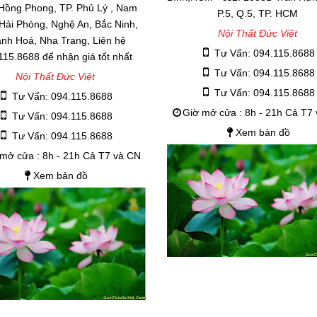
 Hồng Phong, TP. Phủ Lý , Nam
P.5, Q.5, TP. HCM
 Hải Phòng, Nghệ An, Bắc Ninh,
Nội Thất Đức Việt
nh Hoá, Nha Trang, Liên hệ
Tư Vấn: 094.115.8688
115.8688 để nhận giá tốt nhất
Tư Vấn: 094.115.8688
Nội Thất Đức Việt
Tư Vấn: 094.115.8688
Tư Vấn: 094.115.8688
Giờ mở cửa : 8h - 21h Cả T7
Tư Vấn: 094.115.8688
Xem bản đồ
Tư Vấn: 094.115.8688
mở cửa : 8h - 21h Cả T7 và CN
Xem bản đồ