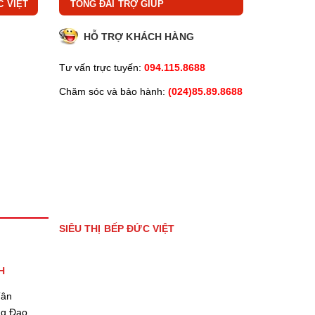
C VIỆT
TỔNG ĐÀI TRỢ GIÚP
HỖ TRỢ KHÁCH HÀNG
Tư vấn trực tuyến:
094.115.8688
Chăm sóc và bảo hành:
(024)85.89.8688
SIÊU THỊ BẾP ĐỨC VIỆT
H
Tân
ng Đạo,