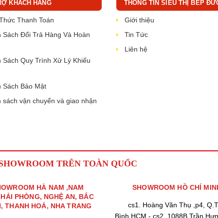
RỢ KHÁCH HÀNG
THÔNG TIN SIÊU THỊ BẾP ĐỨ
 Thức Thanh Toán
Giới thiệu
 Sách Đổi Trả Hàng Và Hoàn
Tin Tức
Liên hệ
 Sách Quy Trình Xử Lý Khiếu
 Sách Bảo Mật
 sách vận chuyển và giao nhận
 SHOWROOM TRÊN TOÀN QUỐC
HOWROOM HÀ NAM ,NAM
SHOWROOM HỒ CHÍ MIN
,HẢI PHÒNG, NGHỆ AN, BẮC
cs1. Hoàng Văn Thụ ,p4, Q.
H, THANH HOÁ, NHA TRANG
Bình,HCM - cs2. 1088B Trần Hư