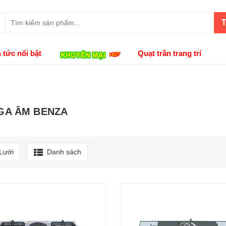
T
n tức nổi bật
Quạt trần trang trí
GA ÂM BENZA
Lưới
Danh sách