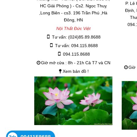
P. Lê
HC Giải Phóng ) - Cs2. Ngọc Thuỵ
Định,
,Long Biên - cs3. 196 Trần Phú ,Hà
Tha
Đông, HN
094.
Nội Thất Đức Việt
Tư vấn: (024)85.89.8688
Tư vấn: 094.115.8688
094.115.8688
Giờ mở cửa : 8h - 21h Cả T7 và CN
Giờ 
Xem bản đồ !
0941158688