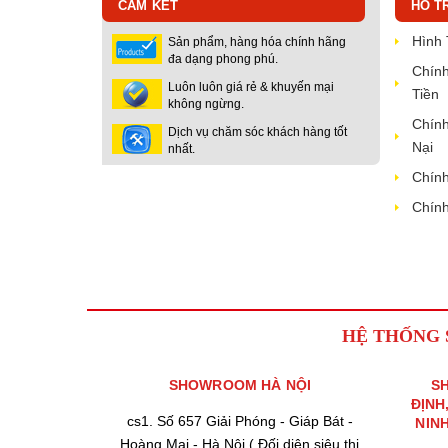
CAM KẾT
HỖ T
Hình
Sản phẩm, hàng hóa chính hãng
đa dạng phong phú.
Chính
Luôn luôn giá rẻ & khuyến mại
Tiền
không ngừng.
Chính
Dịch vụ chăm sóc khách hàng tốt
Nại
nhất.
Chính
Chính
HỆ THỐNG
SHOWROOM HÀ NỘI
S
ĐỊNH
cs1. Số 657 Giải Phóng - Giáp Bát -
NIN
Hoàng Mai - Hà Nội ( Đối diện siêu thị