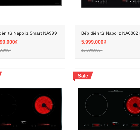
đện từ Napoliz Smart NA999
Bếp điện từ Napoliz NA680
90.000₫
5.999.000₫
0.000₫
12.000.000₫
Sale