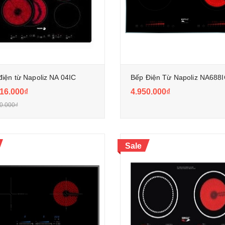
điện từ Napoliz NA 04IC
Bếp Điện Từ Napoliz NA688
16.000₫
4.950.000₫
0.000₫
Sale