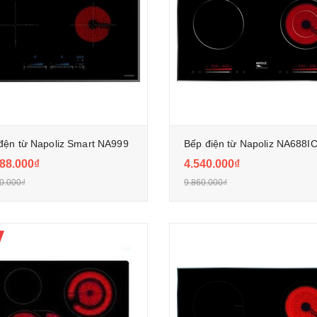
đện từ Napoliz Smart NA999
Bếp điện từ Napoliz NA688I
88.000₫
4.540.000₫
0.000₫
9.860.000₫