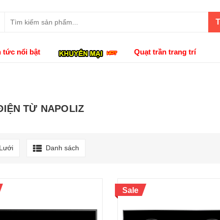
T
n tức nổi bật
Quạt trần trang trí
ĐIỆN TỪ NAPOLIZ
Lưới
Danh sách
Sale