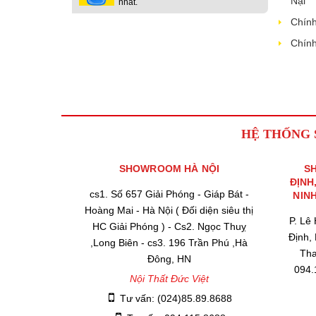
Nại
nhất.
Chính
Chính
HỆ THỐNG
SHOWROOM HÀ NỘI
S
ĐỊNH
cs1. Số 657 Giải Phóng - Giáp Bát -
NIN
Hoàng Mai - Hà Nội ( Đối diện siêu thị
P. Lê
HC Giải Phóng ) - Cs2. Ngọc Thuỵ
Định,
,Long Biên - cs3. 196 Trần Phú ,Hà
Tha
Đông, HN
094.
Nội Thất Đức Việt
Tư vấn: (024)85.89.8688