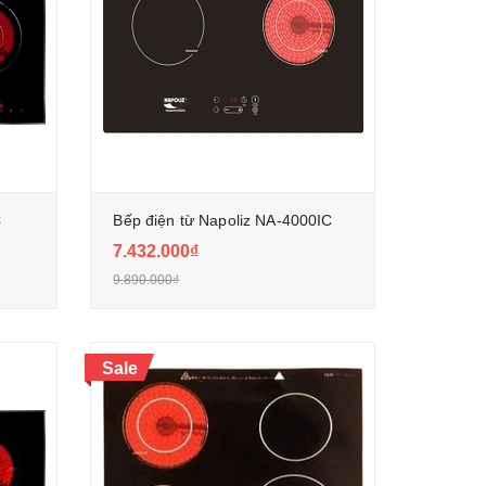
C
Bếp điện từ Napoliz NA-4000IC
7.432.000₫
9.890.000₫
Sale