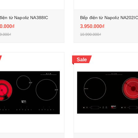
điện từ Napoliz NA388IC
Bếp điện từ Napoliz NA202I
0.000₫
3.950.000₫
9.000₫
10.990.000₫
Sale