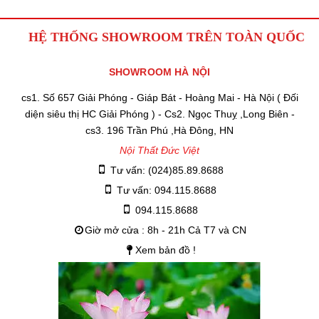
HỆ THỐNG SHOWROOM TRÊN TOÀN QUỐC
SHOWROOM HÀ NỘI
cs1. Số 657 Giải Phóng - Giáp Bát - Hoàng Mai - Hà Nội ( Đối
diện siêu thị HC Giải Phóng ) - Cs2. Ngọc Thuỵ ,Long Biên -
cs3. 196 Trần Phú ,Hà Đông, HN
Nội Thất Đức Việt
Tư vấn: (024)85.89.8688
Tư vấn: 094.115.8688
094.115.8688
Giờ mở cửa : 8h - 21h Cả T7 và CN
Xem bản đồ !