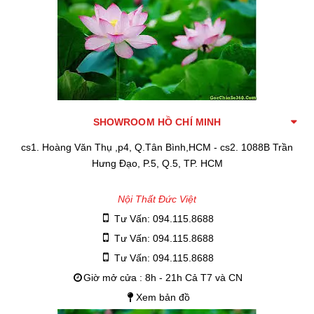
SHOWROOM HỒ CHÍ MINH
cs1. Hoàng Văn Thụ ,p4, Q.Tân Bình,HCM - cs2. 1088B Trần
Hưng Đạo, P.5, Q.5, TP. HCM
Nội Thất Đức Việt
Tư Vấn: 094.115.8688
Tư Vấn: 094.115.8688
Tư Vấn: 094.115.8688
Giờ mở cửa : 8h - 21h Cả T7 và CN
Xem bản đồ