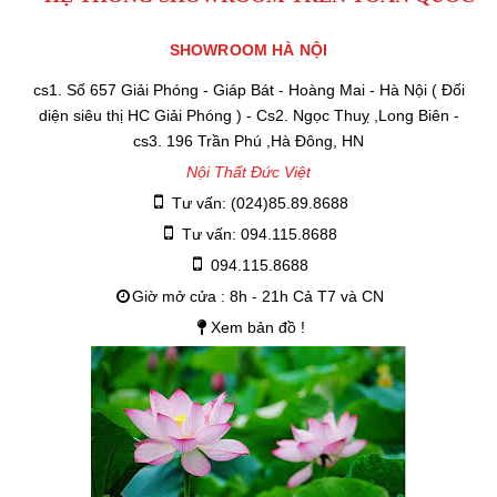
SHOWROOM HÀ NỘI
cs1. Số 657 Giải Phóng - Giáp Bát - Hoàng Mai - Hà Nội ( Đối
diện siêu thị HC Giải Phóng ) - Cs2. Ngọc Thuỵ ,Long Biên -
cs3. 196 Trần Phú ,Hà Đông, HN
Nội Thất Đức Việt
Tư vấn: (024)85.89.8688
Tư vấn: 094.115.8688
094.115.8688
Giờ mở cửa : 8h - 21h Cả T7 và CN
Xem bản đồ !