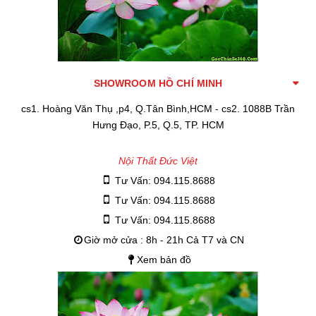
SHOWROOM HỒ CHÍ MINH
cs1. Hoàng Văn Thụ ,p4, Q.Tân Bình,HCM - cs2. 1088B Trần
Hưng Đạo, P.5, Q.5, TP. HCM
Nội Thất Đức Việt
Tư Vấn: 094.115.8688
Tư Vấn: 094.115.8688
Tư Vấn: 094.115.8688
Giờ mở cửa : 8h - 21h Cả T7 và CN
Xem bản đồ