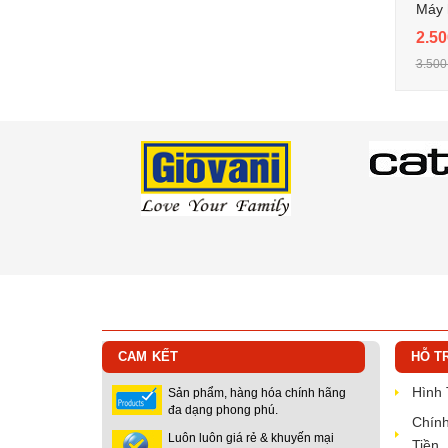
Máy 
2.50
3.500
CAM KẾT
HỖ T
Hình
Sản phẩm, hàng hóa chính hãng
đa dạng phong phú.
Chính
Luôn luôn giá rẻ & khuyến mại
Tiền