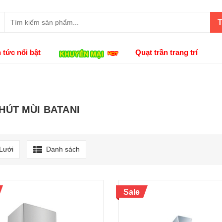
T
n tức nổi bật
Quạt trần trang trí
HÚT MÙI BATANI
Lưới
Danh sách
Sale