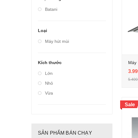
Giá từ 20.000.000 đến
Batani
40.000.000
Loại
Máy hút mùi
Máy 
Kích thước
3.99
Lớn
5.400
Nhỏ
Vừa
Sale
SẢN PHẨM BÁN CHẠY