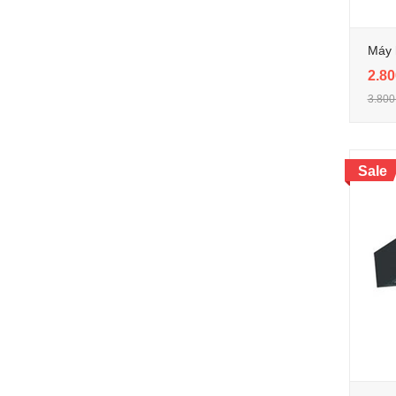
Máy 
2.80
3.800
Sale