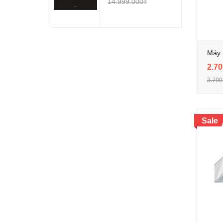
14.999.000₫
Máy 
2.70
3.700
Sale