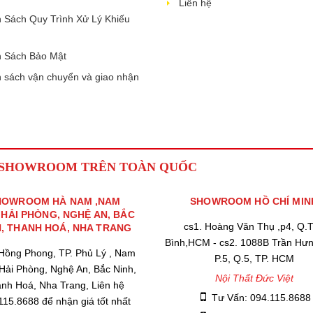
Liên hệ
 Sách Quy Trình Xử Lý Khiếu
 Sách Bảo Mật
 sách vận chuyển và giao nhận
 SHOWROOM TRÊN TOÀN QUỐC
HOWROOM HÀ NAM ,NAM
SHOWROOM HỒ CHÍ MIN
,HẢI PHÒNG, NGHỆ AN, BẮC
cs1. Hoàng Văn Thụ ,p4, Q.
H, THANH HOÁ, NHA TRANG
Bình,HCM - cs2. 1088B Trần Hư
 Hồng Phong, TP. Phủ Lý , Nam
P.5, Q.5, TP. HCM
 Hải Phòng, Nghệ An, Bắc Ninh,
Nội Thất Đức Việt
nh Hoá, Nha Trang, Liên hệ
Tư Vấn: 094.115.8688
115.8688 để nhận giá tốt nhất