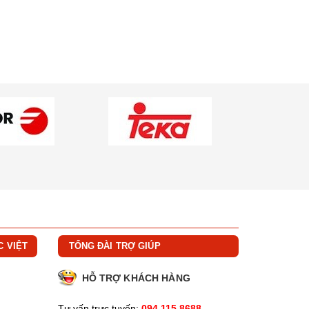
C VIỆT
TỔNG ĐÀI TRỢ GIÚP
HỖ TRỢ KHÁCH HÀNG
Tư vấn trực tuyến:
094.115.8688