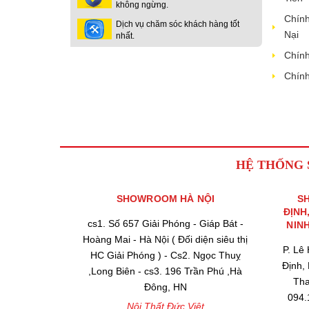
không ngừng.
Chính
Dịch vụ chăm sóc khách hàng tốt
Nại
nhất.
Chính
Chính
HỆ THỐNG
SHOWROOM HÀ NỘI
S
ĐỊNH
cs1. Số 657 Giải Phóng - Giáp Bát -
NIN
Hoàng Mai - Hà Nội ( Đối diện siêu thị
P. Lê
HC Giải Phóng ) - Cs2. Ngọc Thuỵ
Định,
,Long Biên - cs3. 196 Trần Phú ,Hà
Tha
Đông, HN
094.
Nội Thất Đức Việt