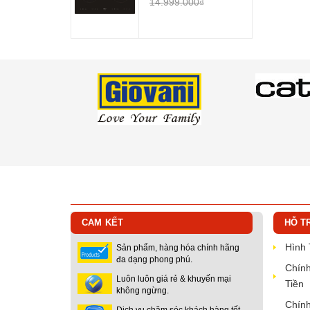
14.999.000₫
CAM KẾT
HỖ T
Hình
Sản phẩm, hàng hóa chính hãng
đa dạng phong phú.
Chính
Luôn luôn giá rẻ & khuyến mại
Tiền
không ngừng.
Chính
Dịch vụ chăm sóc khách hàng tốt