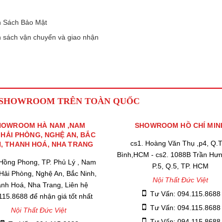
 Sách Bảo Mật
 sách vận chuyển và giao nhận
 SHOWROOM TRÊN TOÀN QUỐC
HOWROOM HÀ NAM ,NAM
SHOWROOM HỒ CHÍ MIN
,HẢI PHÒNG, NGHỆ AN, BẮC
cs1. Hoàng Văn Thụ ,p4, Q.
H, THANH HOÁ, NHA TRANG
Bình,HCM - cs2. 1088B Trần Hư
 Hồng Phong, TP. Phủ Lý , Nam
P.5, Q.5, TP. HCM
 Hải Phòng, Nghệ An, Bắc Ninh,
Nội Thất Đức Việt
nh Hoá, Nha Trang, Liên hệ
Tư Vấn: 094.115.8688
115.8688 để nhận giá tốt nhất
Tư Vấn: 094.115.8688
Nội Thất Đức Việt
Tư Vấn: 094.115.8688