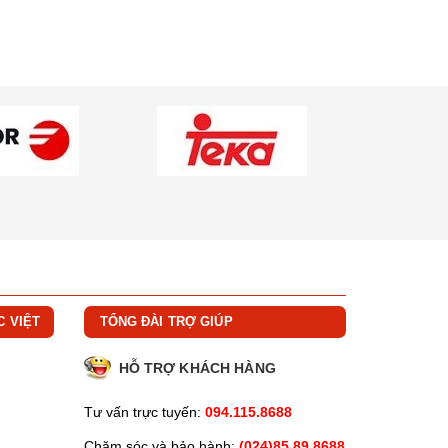
C VIỆT
TỔNG ĐÀI TRỢ GIÚP
HỖ TRỢ KHÁCH HÀNG
Tư vấn trực tuyến:
094.115.8688
Chăm sóc và bảo hành:
(024)85.89.8688