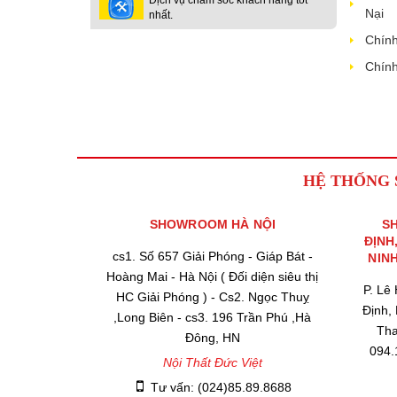
Nại
nhất.
Chính
Chính
HỆ THỐNG
SHOWROOM HÀ NỘI
S
ĐỊNH
cs1. Số 657 Giải Phóng - Giáp Bát -
NIN
Hoàng Mai - Hà Nội ( Đối diện siêu thị
P. Lê
HC Giải Phóng ) - Cs2. Ngọc Thuỵ
Định,
,Long Biên - cs3. 196 Trần Phú ,Hà
Tha
Đông, HN
094.
Nội Thất Đức Việt
Tư vấn: (024)85.89.8688