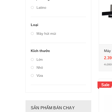
Giá từ 20.000.000 đến
Latino
40.000.000
Loại
Máy hút mùi
Máy 
Kích thước
2.39
Lớn
4.280
Nhỏ
Vừa
Sale
SẢN PHẨM BÁN CHẠY