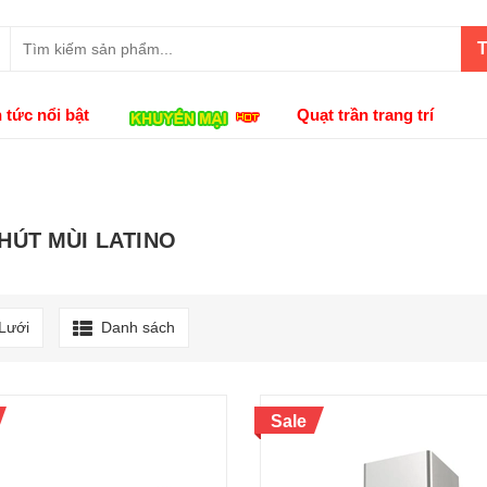
T
n tức nổi bật
Quạt trần trang trí
HÚT MÙI LATINO
Lưới
Danh sách
Sale