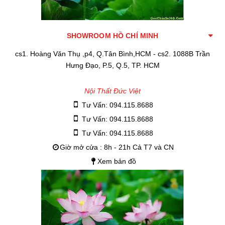
SHOWROOM HỒ CHÍ MINH
cs1. Hoàng Văn Thụ ,p4, Q.Tân Bình,HCM - cs2. 1088B Trần
Hưng Đạo, P.5, Q.5, TP. HCM
Nội Thất Đức Việt
Tư Vấn: 094.115.8688
Tư Vấn: 094.115.8688
Tư Vấn: 094.115.8688
Giờ mở cửa : 8h - 21h Cả T7 và CN
Xem bản đồ