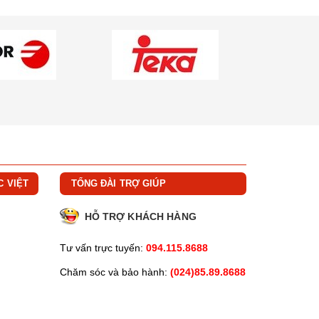
C VIỆT
TỔNG ĐÀI TRỢ GIÚP
HỖ TRỢ KHÁCH HÀNG
Tư vấn trực tuyến:
094.115.8688
Chăm sóc và bảo hành:
(024)85.89.8688