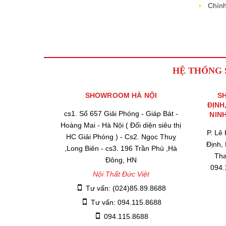
Chính
HỆ THỐNG
SHOWROOM HÀ NỘI
S
ĐỊNH
cs1. Số 657 Giải Phóng - Giáp Bát -
NIN
Hoàng Mai - Hà Nội ( Đối diện siêu thị
P. Lê
HC Giải Phóng ) - Cs2. Ngọc Thuỵ
Định,
,Long Biên - cs3. 196 Trần Phú ,Hà
Tha
Đông, HN
094.
Nội Thất Đức Việt
Tư vấn: (024)85.89.8688
Tư vấn: 094.115.8688
094.115.8688