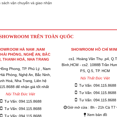
 sách vận chuyển và giao nhận
 SHOWROOM TRÊN TOÀN QUỐC
HOWROOM HÀ NAM ,NAM
SHOWROOM HỒ CHÍ MIN
,HẢI PHÒNG, NGHỆ AN, BẮC
cs1. Hoàng Văn Thụ ,p4, Q.
H, THANH HOÁ, NHA TRANG
Bình,HCM - cs2. 1088B Trần Hư
 Hồng Phong, TP. Phủ Lý , Nam
P.5, Q.5, TP. HCM
 Hải Phòng, Nghệ An, Bắc Ninh,
Nội Thất Đức Việt
nh Hoá, Nha Trang, Liên hệ
Tư Vấn: 094.115.8688
115.8688 để nhận giá tốt nhất
Tư Vấn: 094.115.8688
Nội Thất Đức Việt
Tư Vấn: 094.115.8688
Tư Vấn: 094.115.8688
Giờ mở cửa : 8h - 21h Cả T7
Tư Vấn: 094.115.8688
Xem bản đồ
Tư Vấn: 094.115.8688