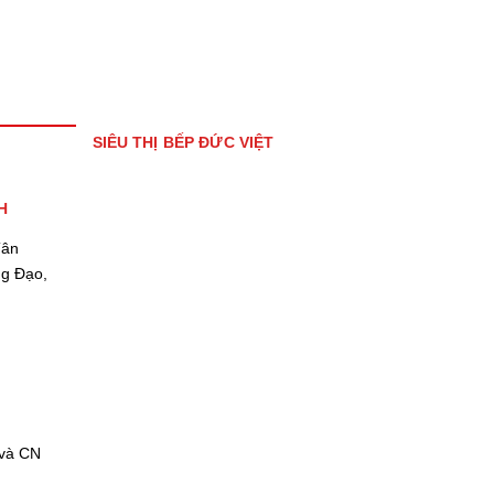
SIÊU THỊ BẾP ĐỨC VIỆT
H
Tân
ng Đạo,
 và CN