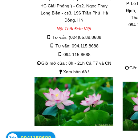
P. Lê
HC Giải Phóng ) - Cs2. Ngọc Thuỵ
Định,
,Long Biên - cs3. 196 Trần Phú ,Hà
Tha
Đông, HN
094.
Nội Thất Đức Việt
Tư vấn: (024)85.89.8688
Tư vấn: 094.115.8688
094.115.8688
Giờ mở cửa : 8h - 21h Cả T7 và CN
Giờ 
Xem bản đồ !
0941158688