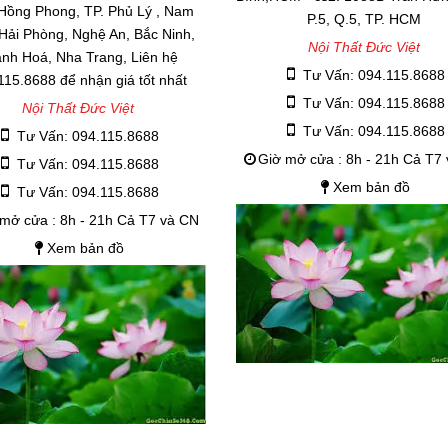
 Hồng Phong, TP. Phủ Lý , Nam
P.5, Q.5, TP. HCM
 Hải Phòng, Nghệ An, Bắc Ninh,
Nội Thất Đức Việt
nh Hoá, Nha Trang, Liên hệ
Tư Vấn: 094.115.8688
115.8688 để nhận giá tốt nhất
Tư Vấn: 094.115.8688
Nội Thất Đức Việt
Tư Vấn: 094.115.8688
Tư Vấn: 094.115.8688
Giờ mở cửa : 8h - 21h Cả T7
Tư Vấn: 094.115.8688
Xem bản đồ
Tư Vấn: 094.115.8688
mở cửa : 8h - 21h Cả T7 và CN
Xem bản đồ