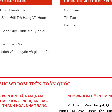
RỢ KHÁCH HÀNG
THÔNG TIN SIÊU THỊ BẾP ĐỨ
 Thức Thanh Toán
Giới thiệu
 Sách Đổi Trả Hàng Và Hoàn
Tin Tức
Liên hệ
 Sách Quy Trình Xử Lý Khiếu
 Sách Bảo Mật
 sách vận chuyển và giao nhận
 SHOWROOM TRÊN TOÀN QUỐC
HOWROOM HÀ NAM ,NAM
SHOWROOM HỒ CHÍ MIN
,HẢI PHÒNG, NGHỆ AN, BẮC
cs1. Hoàng Văn Thụ ,p4, Q.
H, THANH HOÁ, NHA TRANG
Bình,HCM - cs2. 1088B Trần Hư