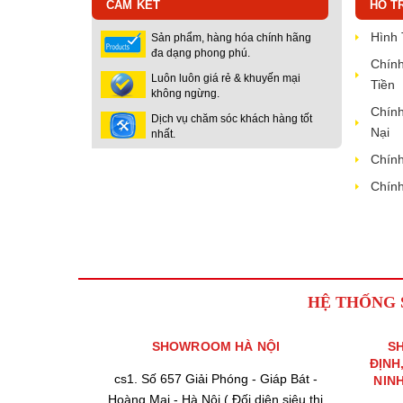
CAM KẾT
HỖ T
Hình
Sản phẩm, hàng hóa chính hãng
đa dạng phong phú.
Chính
Luôn luôn giá rẻ & khuyến mại
Tiền
không ngừng.
Chính
Dịch vụ chăm sóc khách hàng tốt
Nại
nhất.
Chính
Chính
HỆ THỐNG
SHOWROOM HÀ NỘI
S
ĐỊNH
cs1. Số 657 Giải Phóng - Giáp Bát -
NIN
Hoàng Mai - Hà Nội ( Đối diện siêu thị