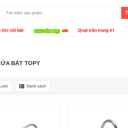
T
n tức nổi bật
Quạt trần trang trí
RỬA BÁT TOPY
Lưới
Danh sách