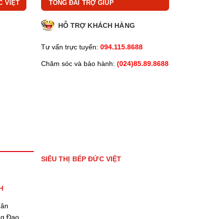
C VIỆT
TỔNG ĐÀI TRỢ GIÚP
HỖ TRỢ KHÁCH HÀNG
Tư vấn trực tuyến:
094.115.8688
Chăm sóc và bảo hành:
(024)85.89.8688
SIÊU THỊ BẾP ĐỨC VIỆT
H
Tân
ng Đạo,