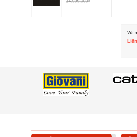
14.999.000₫
Vòi 
Liên