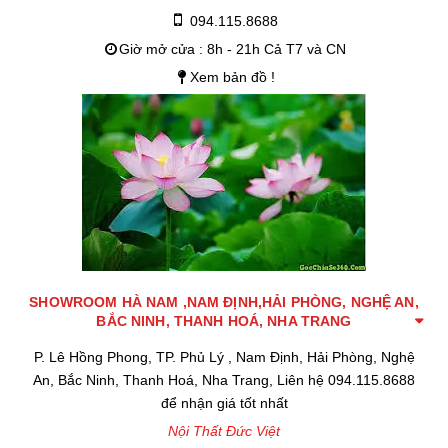
094.115.8688
Giờ mở cửa : 8h - 21h Cả T7 và CN
Xem bản đồ !
SHOWROOM HÀ NAM ,NAM ĐỊNH,HẢI PHÒNG, NGHỆ AN,
BẮC NINH, THANH HOÁ, NHA TRANG
P. Lê Hồng Phong, TP. Phủ Lý , Nam Định, Hải Phòng, Nghệ
An, Bắc Ninh, Thanh Hoá, Nha Trang, Liên hệ 094.115.8688
để nhận giá tốt nhất
Nội Thất Đức Việt