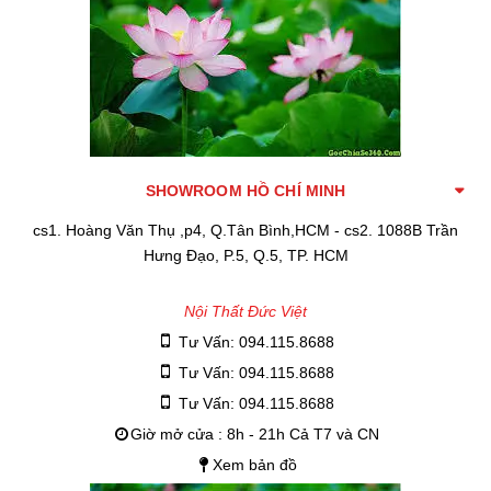
SHOWROOM HỒ CHÍ MINH
cs1. Hoàng Văn Thụ ,p4, Q.Tân Bình,HCM - cs2. 1088B Trần
Hưng Đạo, P.5, Q.5, TP. HCM
Nội Thất Đức Việt
Tư Vấn: 094.115.8688
Tư Vấn: 094.115.8688
Tư Vấn: 094.115.8688
Giờ mở cửa : 8h - 21h Cả T7 và CN
Xem bản đồ