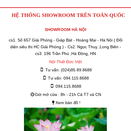
HỆ THỐNG SHOWROOM TRÊN TOÀN QUỐC
SHOWROOM HÀ NỘI
cs1. Số 657 Giải Phóng - Giáp Bát - Hoàng Mai - Hà Nội ( Đối
diện siêu thị HC Giải Phóng ) - Cs2. Ngọc Thuỵ ,Long Biên -
cs3. 196 Trần Phú ,Hà Đông, HN
Nội Thất Đức Việt
Tư vấn: (024)85.89.8688
Tư vấn: 094.115.8688
094.115.8688
Giờ mở cửa : 8h - 21h Cả T7 và CN
Xem bản đồ !