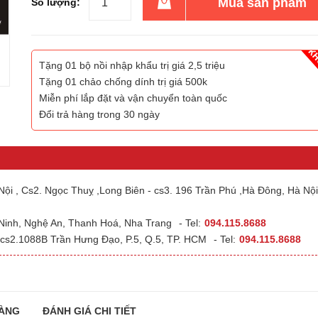
Mua sản phẩm
Số lượng:
Tặng 01 bộ nồi nhập khẩu trị giá 2,5 triệu
Tặng 01 chảo chống dính trị giá 500k
Miễn phí lắp đặt và vận chuyển toàn quốc
Đổi trả hàng trong 30 ngày
ội , Cs2. Ngọc Thuỵ ,Long Biên - cs3. 196 Trần Phú ,Hà Đông, Hà Nội
 Ninh, Nghệ An, Thanh Hoá, Nha Trang
- Tel:
094.115.8688
cs2.1088B Trần Hưng Đạo, P.5, Q.5, TP. HCM
- Tel:
094.115.8688
ÀNG
ĐÁNH GIÁ CHI TIẾT