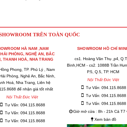
 SHOWROOM TRÊN TOÀN QUỐC
HOWROOM HÀ NAM ,NAM
SHOWROOM HỒ CHÍ MIN
,HẢI PHÒNG, NGHỆ AN, BẮC
cs1. Hoàng Văn Thụ ,p4, Q.
H, THANH HOÁ, NHA TRANG
Bình,HCM - cs2. 1088B Trần Hư
 Hồng Phong, TP. Phủ Lý , Nam
P.5, Q.5, TP. HCM
 Hải Phòng, Nghệ An, Bắc Ninh,
Nội Thất Đức Việt
nh Hoá, Nha Trang, Liên hệ
Tư Vấn: 094.115.8688
115.8688 để nhận giá tốt nhất
Tư Vấn: 094.115.8688
Nội Thất Đức Việt
Tư Vấn: 094.115.8688
Tư Vấn: 094.115.8688
Giờ mở cửa : 8h - 21h Cả T7
Tư Vấn: 094.115.8688
Xem bản đồ
Tư Vấn: 094.115.8688