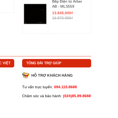
Bếp Điện từ Arber
AB - MLS559
13.645.000₫
16.870.000₫
C VIỆT
TỔNG ĐÀI TRỢ GIÚP
HỖ TRỢ KHÁCH HÀNG
Tư vấn trực tuyến:
094.115.8688
Chăm sóc và bảo hành:
(024)85.89.8688