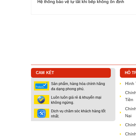
Hệ thống bảo vệ tự tắt khi bếp không ổn định
CAM KẾT
HỖ T
Hình
Sản phẩm, hàng hóa chính hãng
đa dạng phong phú.
Chính
Luôn luôn giá rẻ & khuyến mại
Tiền
không ngừng.
Chính
Dịch vụ chăm sóc khách hàng tốt
Nại
nhất.
Chính
Chính