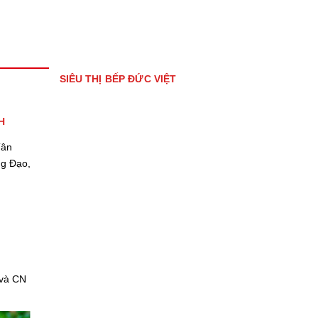
SIÊU THỊ BẾP ĐỨC VIỆT
H
Tân
ng Đạo,
 và CN