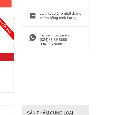
cam kết giá rẻ nhất ,hàng
chính hãng chất lượng
Tư vấn trực tuyến
(024)85.89.8688 -
094.115.8688
-
SẢN PHẨM CÙNG LOẠI