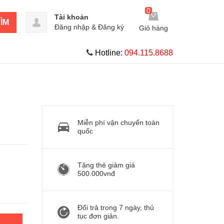
0
Tài khoản
ÌM
Đăng nhập
&
Đăng ký
Giỏ hàng
Hotline:
094.115.8688
Miễn phí vận chuyển toàn
quốc
Tặng thẻ giảm giá
500.000vnđ
Đổi trả trong 7 ngày, thủ
tục đơn giản.