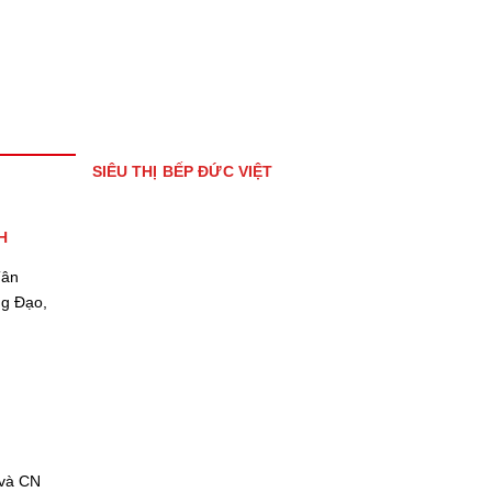
SIÊU THỊ BẾP ĐỨC VIỆT
H
Tân
ng Đạo,
 và CN