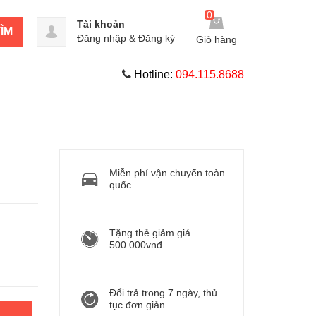
0
Tài khoản
ÌM
Đăng nhập
&
Đăng ký
Giỏ hàng
Hotline:
094.115.8688
Miễn phí vận chuyển toàn
quốc
Tặng thẻ giảm giá
500.000vnđ
Đổi trả trong 7 ngày, thủ
tục đơn giản.