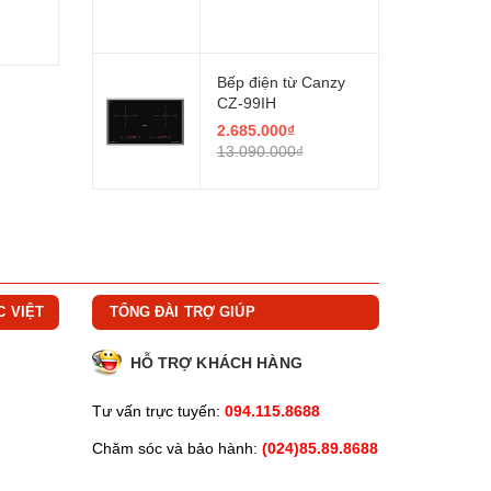
Bếp điện từ Canzy
CZ-99IH
2.685.000₫
13.090.000₫
C VIỆT
TỔNG ĐÀI TRỢ GIÚP
HỖ TRỢ KHÁCH HÀNG
Tư vấn trực tuyến:
094.115.8688
Chăm sóc và bảo hành:
(024)85.89.8688