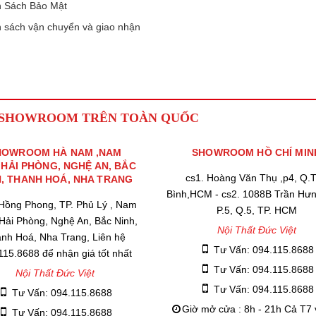
 Sách Bảo Mật
 sách vận chuyển và giao nhận
 SHOWROOM TRÊN TOÀN QUỐC
HOWROOM HÀ NAM ,NAM
SHOWROOM HỒ CHÍ MIN
,HẢI PHÒNG, NGHỆ AN, BẮC
cs1. Hoàng Văn Thụ ,p4, Q.
H, THANH HOÁ, NHA TRANG
Bình,HCM - cs2. 1088B Trần Hư
 Hồng Phong, TP. Phủ Lý , Nam
P.5, Q.5, TP. HCM
 Hải Phòng, Nghệ An, Bắc Ninh,
Nội Thất Đức Việt
nh Hoá, Nha Trang, Liên hệ
Tư Vấn: 094.115.8688
115.8688 để nhận giá tốt nhất
Tư Vấn: 094.115.8688
Nội Thất Đức Việt
Tư Vấn: 094.115.8688
Tư Vấn: 094.115.8688
Giờ mở cửa : 8h - 21h Cả T7
Tư Vấn: 094.115.8688