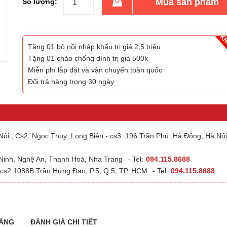
Mua sản phẩm
Số lượng:
Tặng 01 bộ nồi nhập khẩu trị giá 2,5 triệu
Tặng 01 chảo chống dính trị giá 500k
Miễn phí lắp đặt và vận chuyển toàn quốc
Đổi trả hàng trong 30 ngày
ội , Cs2. Ngọc Thuỵ ,Long Biên - cs3. 196 Trần Phú ,Hà Đông, Hà Nội
 Ninh, Nghệ An, Thanh Hoá, Nha Trang
- Tel:
094.115.8688
cs2.1088B Trần Hưng Đạo, P.5, Q.5, TP. HCM
- Tel:
094.115.8688
ÀNG
ĐÁNH GIÁ CHI TIẾT