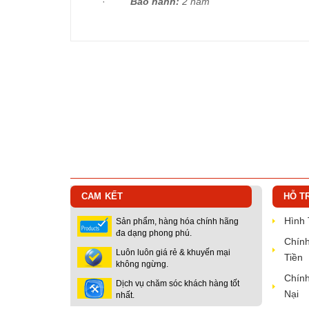
·
Bảo hành:
2 năm
CAM KẾT
HỖ T
Hình
Sản phẩm, hàng hóa chính hãng
đa dạng phong phú.
Chính
Luôn luôn giá rẻ & khuyến mại
Tiền
không ngừng.
Chính
Dịch vụ chăm sóc khách hàng tốt
Nại
nhất.