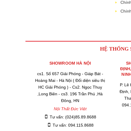
Chính
Chính
HỆ THỐNG
SHOWROOM HÀ NỘI
S
ĐỊNH
cs1. Số 657 Giải Phóng - Giáp Bát -
NIN
Hoàng Mai - Hà Nội ( Đối diện siêu thị
P. Lê
HC Giải Phóng ) - Cs2. Ngọc Thuỵ
Định,
,Long Biên - cs3. 196 Trần Phú ,Hà
Tha
Đông, HN
094.
Nội Thất Đức Việt
Tư vấn: (024)85.89.8688
Tư vấn: 094.115.8688