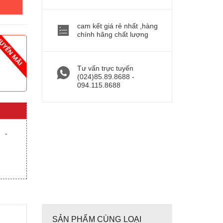
cam kết giá rẻ nhất ,hàng
chính hãng chất lượng
Tư vấn trực tuyến
(024)85.89.8688 -
094.115.8688
-
SẢN PHẨM CÙNG LOẠI