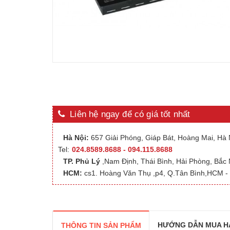
Liên hệ ngay để có giá tốt nhất
Hà Nội:
657 Giải Phóng, Giáp Bát, Hoàng Mai, Hà N
Tel:
024.8589.8688 - 094.115.8688
TP. Phủ Lý
,Nam Định, Thái Bình, Hải Phòng, Bắc
HCM:
cs1. Hoàng Văn Thụ ,p4, Q.Tân Bình,HCM - 
HƯỚNG DẪN MUA H
THÔNG TIN SẢN PHẨM