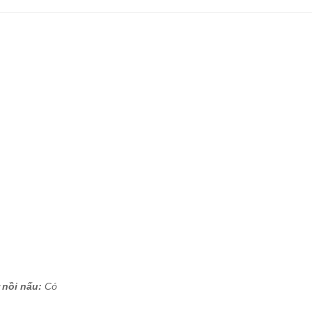
 nồi nấu:
Có