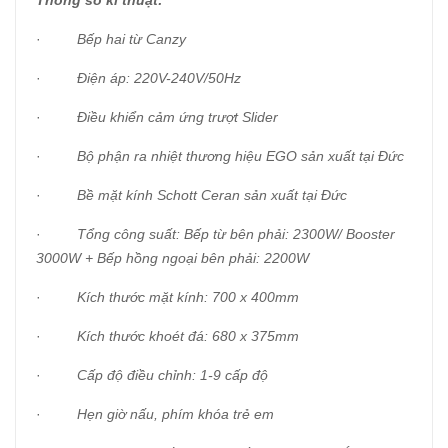
Thông số kĩ thuật:
·
Bếp hai từ Canzy
·
Điện áp: 220V-240V/50Hz
·
Điều khiển cảm ứng trượt Slider
·
Bộ phận ra nhiệt thương hiệu EGO sản xuất tại Đức
·
Bề mặt kính Schott Ceran sản xuất tại Đức
·
Tổng công suất: Bếp từ bên phải: 2300W/ Booster
3000W + Bếp hồng ngoại bên phải: 2200W
·
Kích thước mặt kính: 700 x 400mm
·
Kích thước khoét đá: 680 x 375mm
·
Cấp độ điều chỉnh: 1-9 cấp độ
·
Hẹn giờ nấu, phím khóa trẻ em