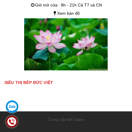
Giờ mở cửa : 8h - 21h Cả T7 và CN
Xem bản đồ
SIÊU THỊ BẾP ĐỨC VIỆT
Cung cấp bởi Sapo