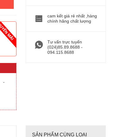
cam kết giá rẻ nhất ,hàng
chính hãng chất lượng
Tư vấn trực tuyến
(024)85.89.8688 -
094.115.8688
-
SẢN PHẨM CÙNG LOẠI