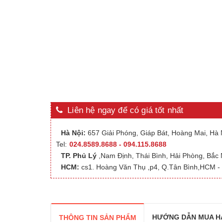
Liên hệ ngay để có giá tốt nhất
Hà Nội:
657 Giải Phóng, Giáp Bát, Hoàng Mai, Hà N
Tel:
024.8589.8688 - 094.115.8688
TP. Phủ Lý
,Nam Định, Thái Bình, Hải Phòng, Bắc
HCM:
cs1. Hoàng Văn Thụ ,p4, Q.Tân Bình,HCM - 
HƯỚNG DẪN MUA H
THÔNG TIN SẢN PHẨM