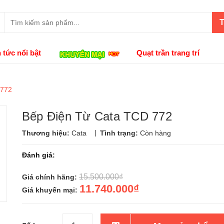
T
n tức nổi bật
Quạt trần trang trí
 772
Bếp Điện Từ Cata TCD 772
|
Thương hiệu:
Cata
Tình trạng:
Còn hàng
Đánh giá:
15.500.000₫
Giá chính hãng:
11.740.000₫
Giá khuyến mại: