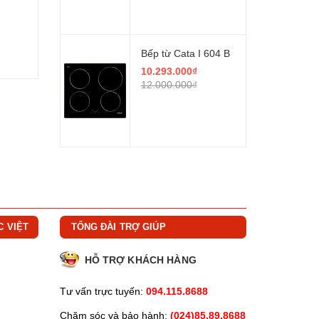
Bếp từ Cata I 604 B
10.293.000₫
12.000.000₫
C VIỆT
TỔNG ĐÀI TRỢ GIÚP
HỖ TRỢ KHÁCH HÀNG
Tư vấn trực tuyến:
094.115.8688
Chăm sóc và bảo hành:
(024)85.89.8688