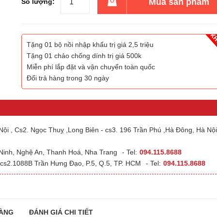
Mua sản phẩm
Số lượng:
Tặng 01 bộ nồi nhập khẩu trị giá 2,5 triệu
Tặng 01 chảo chống dính trị giá 500k
Miễn phí lắp đặt và vận chuyển toàn quốc
Đổi trả hàng trong 30 ngày
ội , Cs2. Ngọc Thuỵ ,Long Biên - cs3. 196 Trần Phú ,Hà Đông, Hà Nội
 Ninh, Nghệ An, Thanh Hoá, Nha Trang
- Tel:
094.115.8688
cs2.1088B Trần Hưng Đạo, P.5, Q.5, TP. HCM
- Tel:
094.115.8688
ÀNG
ĐÁNH GIÁ CHI TIẾT