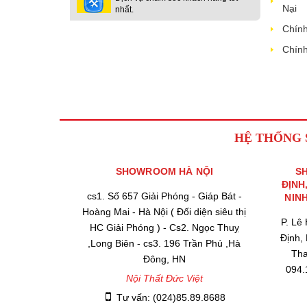
Nại
nhất.
Chính
Chính
HỆ THỐNG
SHOWROOM HÀ NỘI
S
ĐỊNH
cs1. Số 657 Giải Phóng - Giáp Bát -
NIN
Hoàng Mai - Hà Nội ( Đối diện siêu thị
P. Lê
HC Giải Phóng ) - Cs2. Ngọc Thuỵ
Định,
,Long Biên - cs3. 196 Trần Phú ,Hà
Tha
Đông, HN
094.
Nội Thất Đức Việt
Tư vấn: (024)85.89.8688