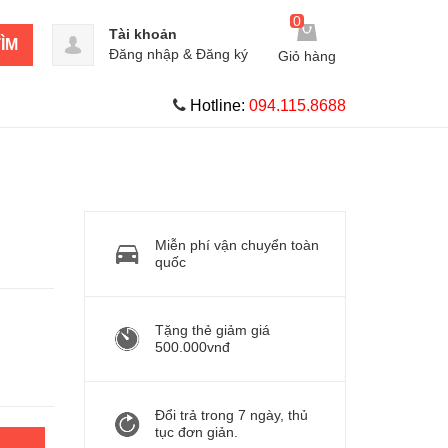
0
Tài khoản
ÌM
Đăng nhập
&
Đăng ký
Giỏ hàng
Hotline:
094.115.8688
Miễn phí vận chuyển toàn
quốc
Tặng thẻ giảm giá
500.000vnđ
Đổi trả trong 7 ngày, thủ
tục đơn giản.