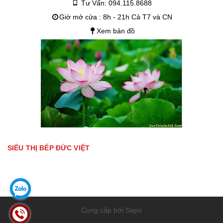
Tư Vấn: 094.115.8688
Giờ mở cửa : 8h - 21h Cả T7 và CN
Xem bản đồ
SIÊU THỊ BẾP ĐỨC VIỆT
Cung cấp bởi Sapo