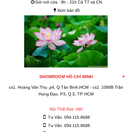
Giờ mở cửa : 8h - 21h Cả T7 và CN
Xem bản đồ
SHOWROOM HỒ CHÍ MINH
cs1. Hoàng Văn Thụ ,p4, Q.Tân Bình,HCM - cs2. 1088B Trần
Hưng Đạo, P.5, Q.5, TP. HCM
Nội Thất Đức Việt
Tư Vấn: 094.115.8688
Tư Vấn: 094.115.8688