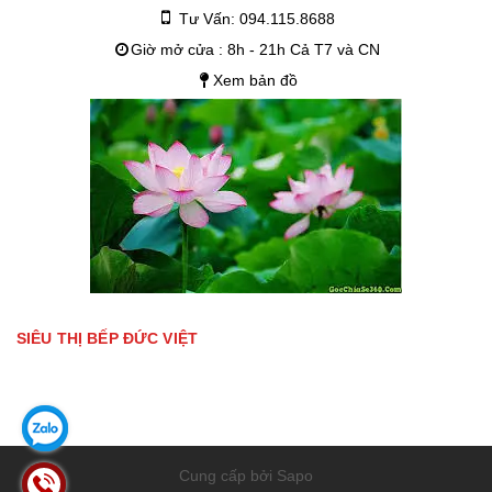
Tư Vấn: 094.115.8688
Giờ mở cửa : 8h - 21h Cả T7 và CN
Xem bản đồ
SIÊU THỊ BẾP ĐỨC VIỆT
Cung cấp bởi Sapo