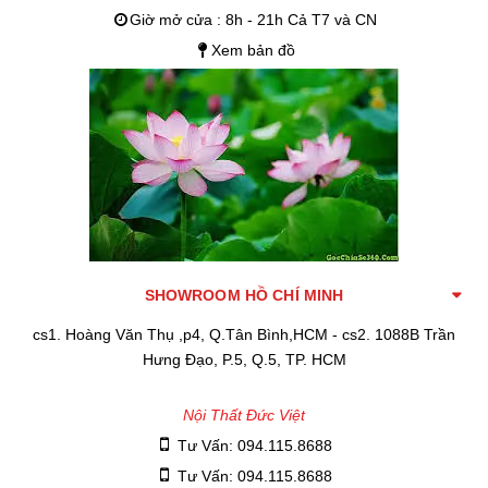
Giờ mở cửa : 8h - 21h Cả T7 và CN
Xem bản đồ
SHOWROOM HỒ CHÍ MINH
cs1. Hoàng Văn Thụ ,p4, Q.Tân Bình,HCM - cs2. 1088B Trần
Hưng Đạo, P.5, Q.5, TP. HCM
Nội Thất Đức Việt
Tư Vấn: 094.115.8688
Tư Vấn: 094.115.8688