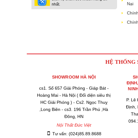
Nại
nhất.
Chính
Chính
HỆ THỐNG
SHOWROOM HÀ NỘI
S
ĐỊNH
cs1. Số 657 Giải Phóng - Giáp Bát -
NIN
Hoàng Mai - Hà Nội ( Đối diện siêu thị
P. Lê
HC Giải Phóng ) - Cs2. Ngọc Thuỵ
Định,
,Long Biên - cs3. 196 Trần Phú ,Hà
Tha
Đông, HN
094.
Nội Thất Đức Việt
Tư vấn: (024)85.89.8688