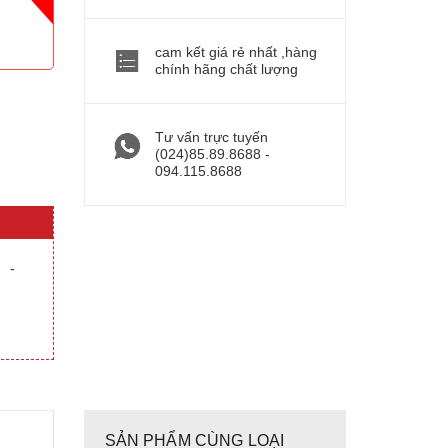
cam kết giá rẻ nhất ,hàng
chính hãng chất lượng
Tư vấn trực tuyến
(024)85.89.8688 -
094.115.8688
-
SẢN PHẨM CÙNG LOẠI