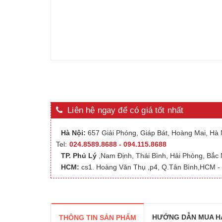
Liên hệ ngay để có giá tốt nhất
Hà Nội:
657 Giải Phóng, Giáp Bát, Hoàng Mai, Hà N
Tel:
024.8589.8688 - 094.115.8688
TP. Phủ Lý
,Nam Định, Thái Bình, Hải Phòng, Bắc
HCM:
cs1. Hoàng Văn Thụ ,p4, Q.Tân Bình,HCM - 
HƯỚNG DẪN MUA H
THÔNG TIN SẢN PHẨM