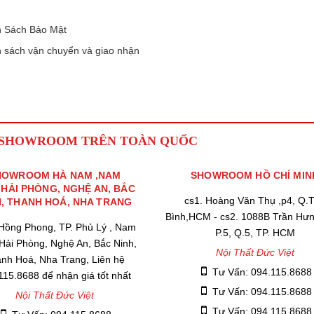
 Sách Bảo Mật
 sách vận chuyển và giao nhận
 SHOWROOM TRÊN TOÀN QUỐC
HOWROOM HÀ NAM ,NAM
SHOWROOM HỒ CHÍ MIN
,HẢI PHÒNG, NGHỆ AN, BẮC
cs1. Hoàng Văn Thụ ,p4, Q.
H, THANH HOÁ, NHA TRANG
Bình,HCM - cs2. 1088B Trần Hư
 Hồng Phong, TP. Phủ Lý , Nam
P.5, Q.5, TP. HCM
 Hải Phòng, Nghệ An, Bắc Ninh,
Nội Thất Đức Việt
nh Hoá, Nha Trang, Liên hệ
Tư Vấn: 094.115.8688
115.8688 để nhận giá tốt nhất
Tư Vấn: 094.115.8688
Nội Thất Đức Việt
Tư Vấn: 094.115.8688