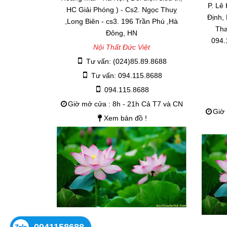
P. Lê
HC Giải Phóng ) - Cs2. Ngọc Thuỵ
Định,
,Long Biên - cs3. 196 Trần Phú ,Hà
Tha
Đông, HN
094.
Nội Thất Đức Việt
Tư vấn: (024)85.89.8688
Tư vấn: 094.115.8688
094.115.8688
Giờ mở cửa : 8h - 21h Cả T7 và CN
Giờ 
Xem bản đồ !
0941158688