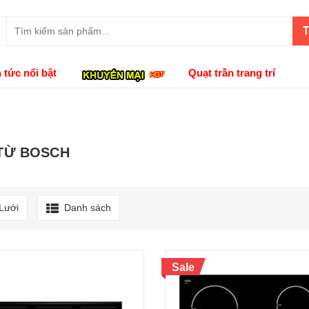
T
n tức nổi bật
Quạt trần trang trí
TỪ BOSCH
Lưới
Danh sách
Sale