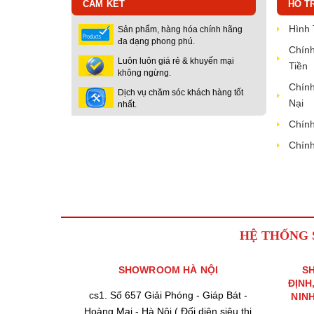
CAM KẾT
HỖ T
Hình
Sản phẩm, hàng hóa chính hãng
đa dạng phong phú.
Chính
Luôn luôn giá rẻ & khuyến mại
Tiền
không ngừng.
Chính
Dịch vụ chăm sóc khách hàng tốt
Nại
nhất.
Chính
Chính
HỆ THỐNG
SHOWROOM HÀ NỘI
S
ĐỊNH
cs1. Số 657 Giải Phóng - Giáp Bát -
NIN
Hoàng Mai - Hà Nội ( Đối diện siêu thị