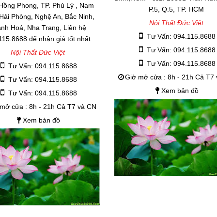
 Hồng Phong, TP. Phủ Lý , Nam
P.5, Q.5, TP. HCM
 Hải Phòng, Nghệ An, Bắc Ninh,
Nội Thất Đức Việt
nh Hoá, Nha Trang, Liên hệ
Tư Vấn: 094.115.8688
115.8688 để nhận giá tốt nhất
Tư Vấn: 094.115.8688
Nội Thất Đức Việt
Tư Vấn: 094.115.8688
Tư Vấn: 094.115.8688
Giờ mở cửa : 8h - 21h Cả T7
Tư Vấn: 094.115.8688
Xem bản đồ
Tư Vấn: 094.115.8688
mở cửa : 8h - 21h Cả T7 và CN
Xem bản đồ