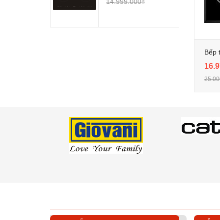
14.999.000₫
Bếp 
16.9
25.00