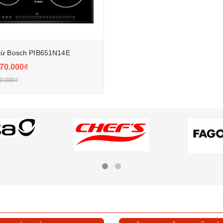
từ Bosch PIB651N14E
70.000₫
0.000₫