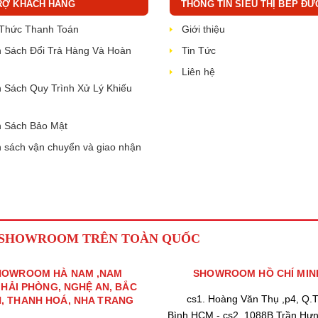
RỢ KHÁCH HÀNG
THÔNG TIN SIÊU THỊ BẾP ĐỨ
 Thức Thanh Toán
Giới thiệu
 Sách Đổi Trả Hàng Và Hoàn
Tin Tức
Liên hệ
 Sách Quy Trình Xử Lý Khiếu
 Sách Bảo Mật
 sách vận chuyển và giao nhận
 SHOWROOM TRÊN TOÀN QUỐC
HOWROOM HÀ NAM ,NAM
SHOWROOM HỒ CHÍ MIN
,HẢI PHÒNG, NGHỆ AN, BẮC
cs1. Hoàng Văn Thụ ,p4, Q.
H, THANH HOÁ, NHA TRANG
Bình,HCM - cs2. 1088B Trần Hư