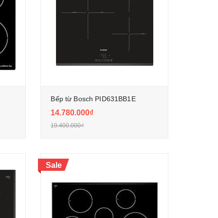
Bếp từ Bosch PID631BB1E
14.780.000₫
19.400.000₫
Sale