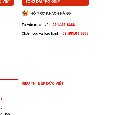
C VIỆT
TỔNG ĐÀI TRỢ GIÚP
HỖ TRỢ KHÁCH HÀNG
Tư vấn trực tuyến:
094.115.8688
Chăm sóc và bảo hành:
(024)85.89.8688
SIÊU THỊ BẾP ĐỨC VIỆT
H
Tân
ng Đạo,