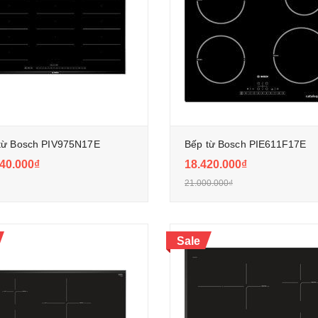
từ Bosch PIV975N17E
Bếp từ Bosch PIE611F17E
40.000₫
18.420.000₫
21.000.000₫
Sale