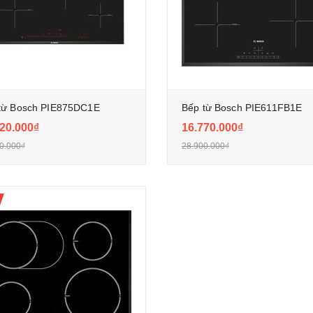
từ Bosch PIE875DC1E
Bếp từ Bosch PIE611FB1E
20.000₫
16.770.000₫
0.000₫
28.900.000₫