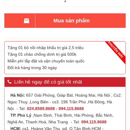
Mua sản phẩm
Tặng 01 bộ nồi nhập khẩu trị giá 2,5 triệu
Tặng 01 chảo chống dính trị giá 500k
Miễn phí lắp đặt và vận chuyển toàn quốc
Đổi trả hàng trong 30 ngày
Liên hệ ngay để có giá tốt nhất
Hà Nội:
657 Giải Phóng, Giáp Bát, Hoàng Mai, Hà Nội , Cs2.
Ngọc Thuỵ ,Long Biên - cs3. 196 Trần Phú ,Hà Đông, Hà
Nội
- Tel:
024.8589.8688 - 094.115.8688
TP. Phủ Lý
,Nam Định, Thái Bình, Hải Phòng, Bắc Ninh,
Nghệ An, Thanh Hoá, Nha Trang
- Tel:
094.115.8688
HCM:
cs1. Hoàng Văn Thụ ,p4, Q.Tân Bình,HCM -