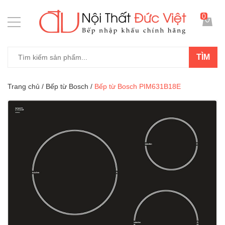
0
TÌM
Trang chủ
/
Bếp từ Bosch
/
Bếp từ Bosch PIM631B18E