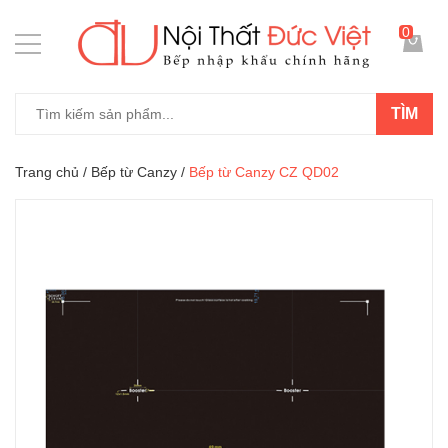
0
TÌM
Trang chủ
/
Bếp từ Canzy
/
Bếp từ Canzy CZ QD02