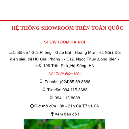
HỆ THỐNG SHOWROOM TRÊN TOÀN QUỐC
SHOWROOM HÀ NỘI
cs1. Số 657 Giải Phóng - Giáp Bát - Hoàng Mai - Hà Nội ( Đối
diện siêu thị HC Giải Phóng ) - Cs2. Ngọc Thuỵ ,Long Biên -
cs3. 196 Trần Phú ,Hà Đông, HN
Nội Thất Đức Việt
Tư vấn: (024)85.89.8688
Tư vấn: 094.115.8688
094.115.8688
Giờ mở cửa : 8h - 21h Cả T7 và CN
Xem bản đồ !