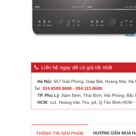
Liên hệ ngay để có giá tốt nhất
Hà Nội:
657 Giải Phóng, Giáp Bát, Hoàng Mai, Hà N
Tel:
024.8589.8688 - 094.115.8688
TP. Phủ Lý
,Nam Định, Thái Bình, Hải Phòng, Bắc
HCM:
cs1. Hoàng Văn Thụ ,p4, Q.Tân Bình,HCM - 
HƯỚNG DẪN MUA H
THÔNG TIN SẢN PHẨM