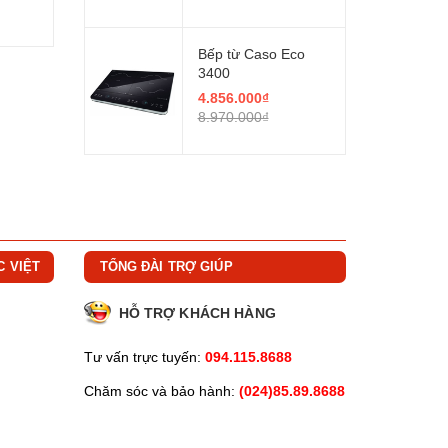
Bếp từ Caso Eco
3400
4.856.000₫
8.970.000₫
C VIỆT
TỔNG ĐÀI TRỢ GIÚP
HỖ TRỢ KHÁCH HÀNG
Tư vấn trực tuyến:
094.115.8688
Chăm sóc và bảo hành:
(024)85.89.8688