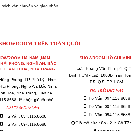
 sách vận chuyển và giao nhận
 SHOWROOM TRÊN TOÀN QUỐC
HOWROOM HÀ NAM ,NAM
SHOWROOM HỒ CHÍ MIN
,HẢI PHÒNG, NGHỆ AN, BẮC
cs1. Hoàng Văn Thụ ,p4, Q.
H, THANH HOÁ, NHA TRANG
Bình,HCM - cs2. 1088B Trần Hư
 Hồng Phong, TP. Phủ Lý , Nam
P.5, Q.5, TP. HCM
 Hải Phòng, Nghệ An, Bắc Ninh,
Nội Thất Đức Việt
nh Hoá, Nha Trang, Liên hệ
Tư Vấn: 094.115.8688
115.8688 để nhận giá tốt nhất
Tư Vấn: 094.115.8688
Nội Thất Đức Việt
Tư Vấn: 094.115.8688
Tư Vấn: 094.115.8688
Giờ mở cửa : 8h - 21h Cả T7
Tư Vấn: 094.115.8688