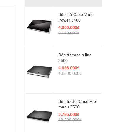
Bếp Từ Caso Vario
Power 3400
4.000.000₫
9.680.000₫
Bếp từ caso s line
3500
4.698.000₫
13.500.000₫
Bếp từ đôi Caso Pro
menu 3500
5.785.000₫
12.500.000₫