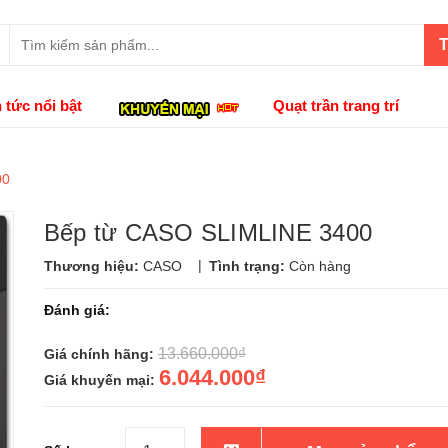
T
n tức nổi bật
Quạt trần trang trí
00
Bếp từ CASO SLIMLINE 3400
|
Thương hiệu:
CASO
Tình trạng:
Còn hàng
Đánh giá:
13.660.000₫
Giá chính hãng:
6.044.000₫
Giá khuyến mại: