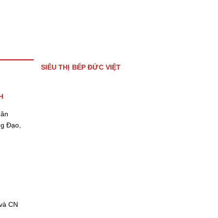
SIÊU THỊ BẾP ĐỨC VIỆT
H
Tân
ng Đạo,
 và CN