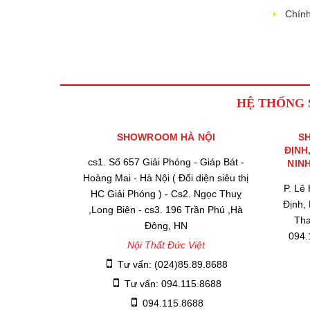
Chính
HỆ THỐNG
SHOWROOM HÀ NỘI
S
ĐỊNH
cs1. Số 657 Giải Phóng - Giáp Bát -
NIN
Hoàng Mai - Hà Nội ( Đối diện siêu thị
P. Lê
HC Giải Phóng ) - Cs2. Ngọc Thuỵ
Định,
,Long Biên - cs3. 196 Trần Phú ,Hà
Tha
Đông, HN
094.
Nội Thất Đức Việt
Tư vấn: (024)85.89.8688
Tư vấn: 094.115.8688
094.115.8688