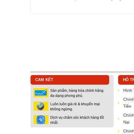
CAM KẾT
HỖ T
Hình
Sản phẩm, hàng hóa chính hãng
đa dạng phong phú.
Chính
Luôn luôn giá rẻ & khuyến mại
Tiền
không ngừng.
Chính
Dịch vụ chăm sóc khách hàng tốt
Nại
nhất.
Chính