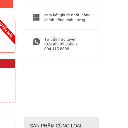
cam kết giá rẻ nhất ,hàng
chính hãng chất lượng
Tư vấn trực tuyến
(024)85.89.8688 -
094.115.8688
-
SẢN PHẨM CÙNG LOẠI