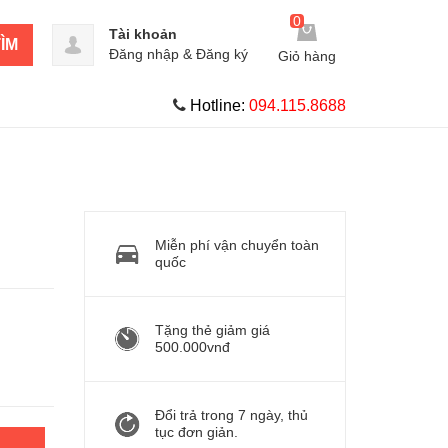
0
Tài khoản
ÌM
Đăng nhập
&
Đăng ký
Giỏ hàng
Hotline:
094.115.8688
Miễn phí vận chuyển toàn
quốc
Tặng thẻ giảm giá
500.000vnđ
Đổi trả trong 7 ngày, thủ
tục đơn giản.