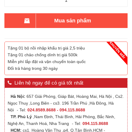
Mua sản phẩm
Tặng 01 bộ nồi nhập khẩu trị giá 2,5 triệu
Tặng 01 chảo chống dính trị giá 500k
Miễn phí lắp đặt và vận chuyển toàn quốc
Đổi trả hàng trong 30 ngày
Liên hệ ngay để có giá tốt nhất
Hà Nội:
657 Giải Phóng, Giáp Bát, Hoàng Mai, Hà Nội , Cs2.
Ngọc Thuỵ ,Long Biên - cs3. 196 Trần Phú ,Hà Đông, Hà
Nội
- Tel:
024.8589.8688 - 094.115.8688
TP. Phủ Lý
,Nam Định, Thái Bình, Hải Phòng, Bắc Ninh,
Nghệ An, Thanh Hoá, Nha Trang
- Tel:
094.115.8688
HCM:
cs1. Hoàng Văn Thụ ,p4, Q.Tân Bình,HCM -