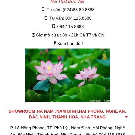
Nội Thất Đức Việt
Tư vấn: (024)85.89.8688
Tư vấn: 094.115.8688
094.115.8688
Giờ mở cửa : 8h - 21h Cả T7 và CN
Xem bản đồ !
SHOWROOM HÀ NAM ,NAM ĐỊNH,HẢI PHÒNG, NGHỆ AN,
BẮC NINH, THANH HOÁ, NHA TRANG
P. Lê Hồng Phong, TP. Phủ Lý , Nam Định, Hải Phòng, Nghệ
An, Bắc Ninh, Thanh Hoá, Nha Trang, Liên hệ 094.115.8688