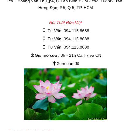
cs1. Hoàng Văn Thụ ,p4, Q.Tân Bình,HCM - cs2. 1088B Trần
Hưng Đạo, P.5, Q.5, TP. HCM
Nội Thất Đức Việt
Tư Vấn: 094.115.8688
Tư Vấn: 094.115.8688
Tư Vấn: 094.115.8688
Giờ mở cửa : 8h - 21h Cả T7 và CN
Xem bản đồ