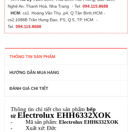
Nghệ An, Thanh Hoá, Nha Trang
- Tel:
094.115.8688
HCM:
cs1. Hoàng Văn Thụ ,p4, Q.Tân Bình,HCM -
cs2.1088B Trần Hưng Đạo, P.5, Q.5, TP. HCM
-
Tel:
094.115.8688
THÔNG TIN SẢN PHẨM
HƯỚNG DẪN MUA HÀNG
ĐÁNH GIÁ CHI TIẾT
Thông tin chi tiết cho sản phẩm
bếp
Electrolux EHH6332XOK
từ
- Mã sản phẩm:
Electrolux EHH6332XOK
- Xuất xứ: Đức