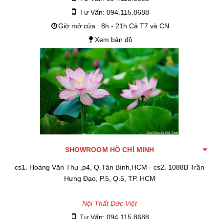
Tư Vấn: 094.115.8688
Giờ mở cửa : 8h - 21h Cả T7 và CN
Xem bản đồ
SHOWROOM HỒ CHÍ MINH
cs1. Hoàng Văn Thụ ,p4, Q.Tân Bình,HCM - cs2. 1088B Trần
Hưng Đạo, P.5, Q.5, TP. HCM
Nội Thất Đức Việt
Tư Vấn: 094.115.8688