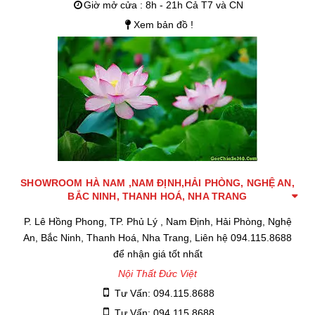
Giờ mở cửa : 8h - 21h Cả T7 và CN
Xem bản đồ !
SHOWROOM HÀ NAM ,NAM ĐỊNH,HẢI PHÒNG, NGHỆ AN,
BẮC NINH, THANH HOÁ, NHA TRANG
P. Lê Hồng Phong, TP. Phủ Lý , Nam Định, Hải Phòng, Nghệ
An, Bắc Ninh, Thanh Hoá, Nha Trang, Liên hệ 094.115.8688
để nhận giá tốt nhất
Nội Thất Đức Việt
Tư Vấn: 094.115.8688
Tư Vấn: 094.115.8688