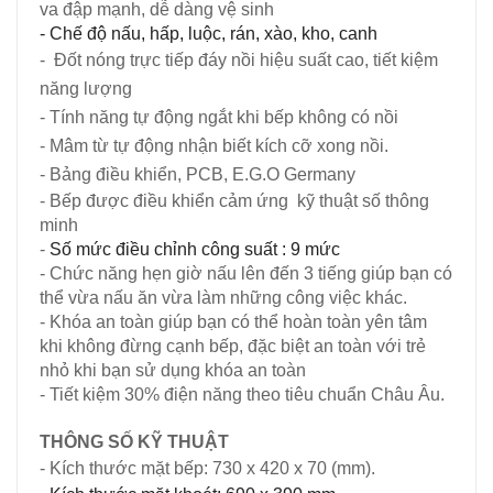
va đập mạnh, dễ dàng vệ sinh
- Chế độ nấu, hấp, luộc, rán, xào, kho, canh
- Đốt nóng trực tiếp đáy nồi hiệu suất cao, tiết kiệm
năng lượng
- Tính năng tự động ngắt khi bếp không có nồi
- Mâm từ tự động nhận biết kích cỡ xong nồi.
- Bảng điều khiển, PCB, E.G.O Germany
- Bếp được điều khiển cảm ứng kỹ thuật số thông
minh
-
Số mức điều chỉnh công suất : 9 mức
-
Chức năng hẹn giờ nấu
lên đến 3 tiếng
giúp bạn có
thể vừa nấu ăn vừa làm những công việc khác.
-
Khóa an toàn giúp bạn có thể hoàn toàn yên tâm
khi không đừng cạnh bếp, đặc biệt an toàn với trẻ
nhỏ khi bạn sử dụng khóa an toàn
- Tiết kiệm 30% điện năng theo tiêu chuẩn Châu Âu.
THÔNG SỐ KỸ THUẬT
- Kích thước mặt bếp: 730 x 420 x 70 (mm).