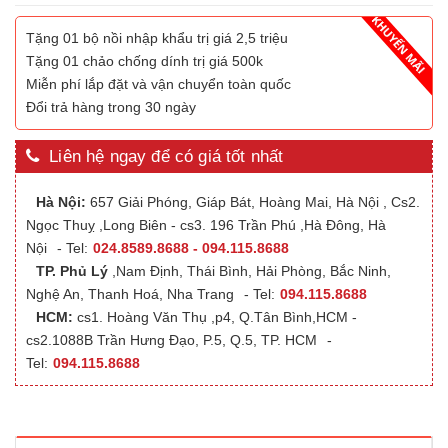
Tặng 01 bộ nồi nhập khẩu trị giá 2,5 triệu
Tặng 01 chảo chống dính trị giá 500k
Miễn phí lắp đặt và vận chuyển toàn quốc
Đổi trả hàng trong 30 ngày
Liên hệ ngay để có giá tốt nhất
Hà Nội:
657 Giải Phóng, Giáp Bát, Hoàng Mai, Hà Nội , Cs2.
Ngọc Thuỵ ,Long Biên - cs3. 196 Trần Phú ,Hà Đông, Hà
Nội
- Tel:
024.8589.8688 - 094.115.8688
TP. Phủ Lý
,Nam Định, Thái Bình, Hải Phòng, Bắc Ninh,
Nghệ An, Thanh Hoá, Nha Trang
- Tel:
094.115.8688
HCM:
cs1. Hoàng Văn Thụ ,p4, Q.Tân Bình,HCM -
cs2.1088B Trần Hưng Đạo, P.5, Q.5, TP. HCM
-
Tel:
094.115.8688