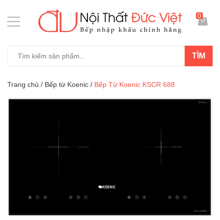
0
TÌM
Trang chủ
/
Bếp từ Koenic
/
Bếp Từ Koenic KSCR 688