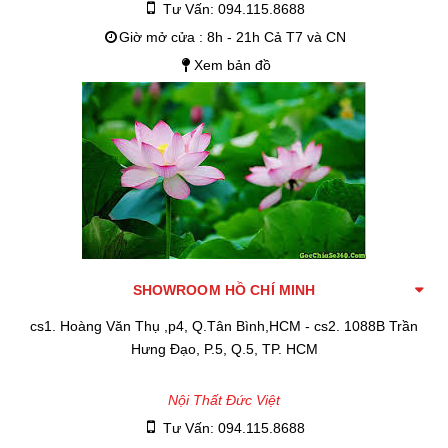
Tư Vấn: 094.115.8688
Giờ mở cửa : 8h - 21h Cả T7 và CN
Xem bản đồ
SHOWROOM HỒ CHÍ MINH
cs1. Hoàng Văn Thụ ,p4, Q.Tân Bình,HCM - cs2. 1088B Trần
Hưng Đạo, P.5, Q.5, TP. HCM
Nội Thất Đức Việt
Tư Vấn: 094.115.8688