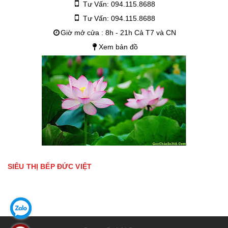
Tư Vấn: 094.115.8688
Tư Vấn: 094.115.8688
Giờ mở cửa : 8h - 21h Cả T7 và CN
Xem bản đồ
SIÊU THỊ BẾP ĐỨC VIỆT