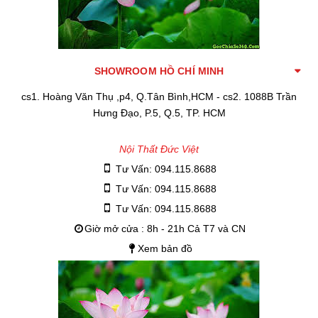
SHOWROOM HỒ CHÍ MINH
cs1. Hoàng Văn Thụ ,p4, Q.Tân Bình,HCM - cs2. 1088B Trần
Hưng Đạo, P.5, Q.5, TP. HCM
Nội Thất Đức Việt
Tư Vấn: 094.115.8688
Tư Vấn: 094.115.8688
Tư Vấn: 094.115.8688
Giờ mở cửa : 8h - 21h Cả T7 và CN
Xem bản đồ