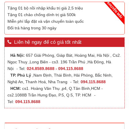
Tặng 01 bộ nồi nhập khẩu trị giá 2,5 triệu
Tặng 01 chảo chống dính trị giá 500k
Miễn phí lắp đặt và vận chuyển toàn quốc
Đổi trả hàng trong 30 ngày
Liên hệ ngay để có giá tốt nhất
Hà Nội:
657 Giải Phóng, Giáp Bát, Hoàng Mai, Hà Nội , Cs2.
Ngọc Thuỵ ,Long Biên - cs3. 196 Trần Phú ,Hà Đông, Hà
Nội
- Tel:
024.8589.8688 - 094.115.8688
TP. Phủ Lý
,Nam Định, Thái Bình, Hải Phòng, Bắc Ninh,
Nghệ An, Thanh Hoá, Nha Trang
- Tel:
094.115.8688
HCM:
cs1. Hoàng Văn Thụ ,p4, Q.Tân Bình,HCM -
cs2.1088B Trần Hưng Đạo, P.5, Q.5, TP. HCM
-
Tel:
094.115.8688