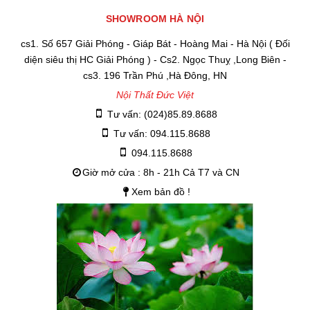
SHOWROOM HÀ NỘI
cs1. Số 657 Giải Phóng - Giáp Bát - Hoàng Mai - Hà Nội ( Đối
diện siêu thị HC Giải Phóng ) - Cs2. Ngọc Thuỵ ,Long Biên -
cs3. 196 Trần Phú ,Hà Đông, HN
Nội Thất Đức Việt
Tư vấn: (024)85.89.8688
Tư vấn: 094.115.8688
094.115.8688
Giờ mở cửa : 8h - 21h Cả T7 và CN
Xem bản đồ !