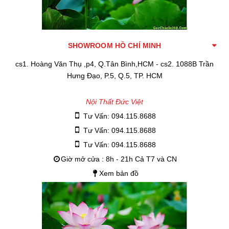
SHOWROOM HỒ CHÍ MINH
cs1. Hoàng Văn Thụ ,p4, Q.Tân Bình,HCM - cs2. 1088B Trần
Hưng Đạo, P.5, Q.5, TP. HCM
Nội Thất Đức Việt
Tư Vấn: 094.115.8688
Tư Vấn: 094.115.8688
Tư Vấn: 094.115.8688
Giờ mở cửa : 8h - 21h Cả T7 và CN
Xem bản đồ