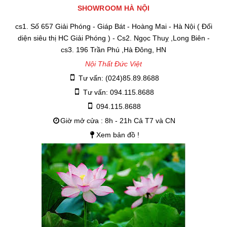
SHOWROOM HÀ NỘI
cs1. Số 657 Giải Phóng - Giáp Bát - Hoàng Mai - Hà Nội ( Đối
diện siêu thị HC Giải Phóng ) - Cs2. Ngọc Thuỵ ,Long Biên -
cs3. 196 Trần Phú ,Hà Đông, HN
Nội Thất Đức Việt
Tư vấn: (024)85.89.8688
Tư vấn: 094.115.8688
094.115.8688
Giờ mở cửa : 8h - 21h Cả T7 và CN
Xem bản đồ !