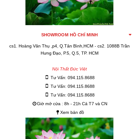
SHOWROOM HỒ CHÍ MINH
cs1. Hoàng Văn Thụ ,p4, Q.Tân Bình,HCM - cs2. 1088B Trần
Hưng Đạo, P.5, Q.5, TP. HCM
Nội Thất Đức Việt
Tư Vấn: 094.115.8688
Tư Vấn: 094.115.8688
Tư Vấn: 094.115.8688
Giờ mở cửa : 8h - 21h Cả T7 và CN
Xem bản đồ