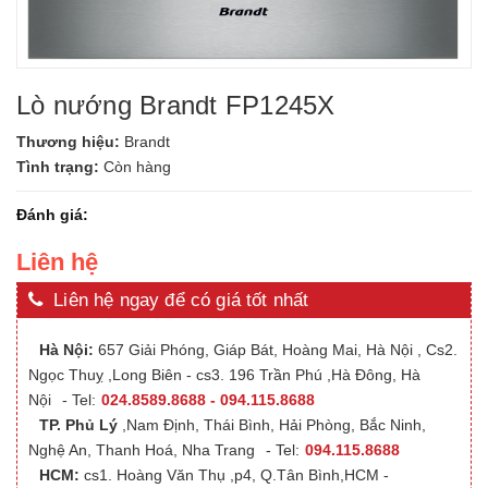
Lò nướng Brandt FP1245X
Thương hiệu:
Brandt
Tình trạng:
Còn hàng
Đánh giá:
Liên hệ
Liên hệ ngay để có giá tốt nhất
Hà Nội:
657 Giải Phóng, Giáp Bát, Hoàng Mai, Hà Nội , Cs2.
Ngọc Thuỵ ,Long Biên - cs3. 196 Trần Phú ,Hà Đông, Hà
Nội
- Tel:
024.8589.8688 - 094.115.8688
TP. Phủ Lý
,Nam Định, Thái Bình, Hải Phòng, Bắc Ninh,
Nghệ An, Thanh Hoá, Nha Trang
- Tel:
094.115.8688
HCM:
cs1. Hoàng Văn Thụ ,p4, Q.Tân Bình,HCM -