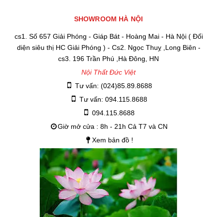
SHOWROOM HÀ NỘI
cs1. Số 657 Giải Phóng - Giáp Bát - Hoàng Mai - Hà Nội ( Đối
diện siêu thị HC Giải Phóng ) - Cs2. Ngọc Thuỵ ,Long Biên -
cs3. 196 Trần Phú ,Hà Đông, HN
Nội Thất Đức Việt
Tư vấn: (024)85.89.8688
Tư vấn: 094.115.8688
094.115.8688
Giờ mở cửa : 8h - 21h Cả T7 và CN
Xem bản đồ !