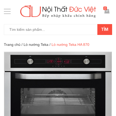
0
TÌM
Trang chủ
/
Lò nướng Teka
/
Lò nướng Teka HA 870