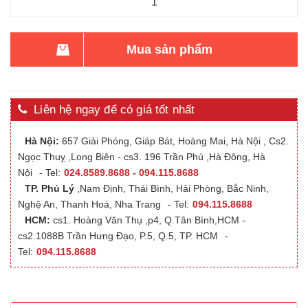
Mua sản phẩm
Liên hệ ngay để có giá tốt nhất
Hà Nội:
657 Giải Phóng, Giáp Bát, Hoàng Mai, Hà Nội , Cs2.
Ngọc Thuỵ ,Long Biên - cs3. 196 Trần Phú ,Hà Đông, Hà
Nội
- Tel:
024.8589.8688 - 094.115.8688
TP. Phủ Lý
,Nam Định, Thái Bình, Hải Phòng, Bắc Ninh,
Nghệ An, Thanh Hoá, Nha Trang
- Tel:
094.115.8688
HCM:
cs1. Hoàng Văn Thụ ,p4, Q.Tân Bình,HCM -
cs2.1088B Trần Hưng Đạo, P.5, Q.5, TP. HCM
-
Tel:
094.115.8688