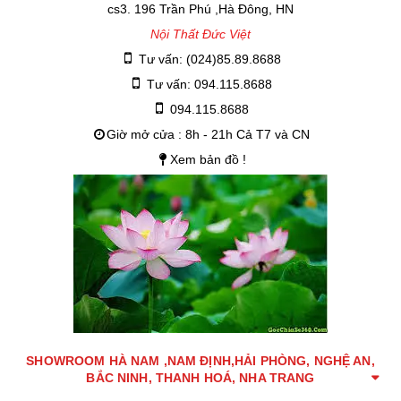
cs3. 196 Trần Phú ,Hà Đông, HN
Nội Thất Đức Việt
Tư vấn: (024)85.89.8688
Tư vấn: 094.115.8688
094.115.8688
Giờ mở cửa : 8h - 21h Cả T7 và CN
Xem bản đồ !
SHOWROOM HÀ NAM ,NAM ĐỊNH,HẢI PHÒNG, NGHỆ AN,
BẮC NINH, THANH HOÁ, NHA TRANG