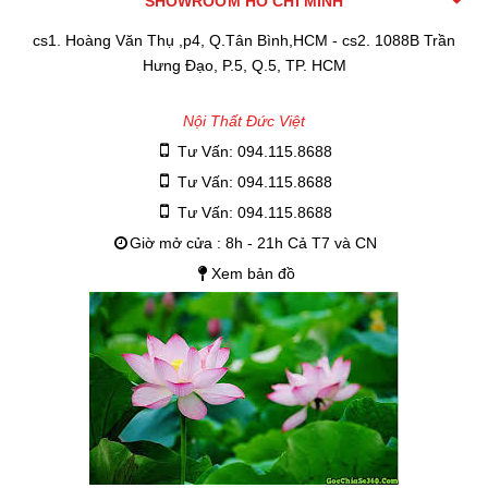
SHOWROOM HỒ CHÍ MINH
cs1. Hoàng Văn Thụ ,p4, Q.Tân Bình,HCM - cs2. 1088B Trần
Hưng Đạo, P.5, Q.5, TP. HCM
Nội Thất Đức Việt
Tư Vấn: 094.115.8688
Tư Vấn: 094.115.8688
Tư Vấn: 094.115.8688
Giờ mở cửa : 8h - 21h Cả T7 và CN
Xem bản đồ