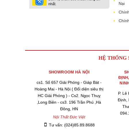
Nại
nhất.
Chính
Chính
HỆ THỐNG
SHOWROOM HÀ NỘI
S
ĐỊNH
cs1. Số 657 Giải Phóng - Giáp Bát -
NIN
Hoàng Mai - Hà Nội ( Đối diện siêu thị
P. Lê
HC Giải Phóng ) - Cs2. Ngọc Thuỵ
Định,
,Long Biên - cs3. 196 Trần Phú ,Hà
Tha
Đông, HN
094.
Nội Thất Đức Việt
Tư vấn: (024)85.89.8688