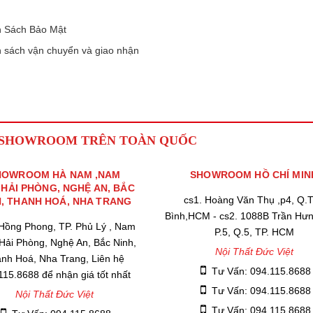
 Sách Bảo Mật
 sách vận chuyển và giao nhận
 SHOWROOM TRÊN TOÀN QUỐC
HOWROOM HÀ NAM ,NAM
SHOWROOM HỒ CHÍ MIN
,HẢI PHÒNG, NGHỆ AN, BẮC
cs1. Hoàng Văn Thụ ,p4, Q.
H, THANH HOÁ, NHA TRANG
Bình,HCM - cs2. 1088B Trần Hư
 Hồng Phong, TP. Phủ Lý , Nam
P.5, Q.5, TP. HCM
 Hải Phòng, Nghệ An, Bắc Ninh,
Nội Thất Đức Việt
nh Hoá, Nha Trang, Liên hệ
Tư Vấn: 094.115.8688
115.8688 để nhận giá tốt nhất
Tư Vấn: 094.115.8688
Nội Thất Đức Việt
Tư Vấn: 094.115.8688