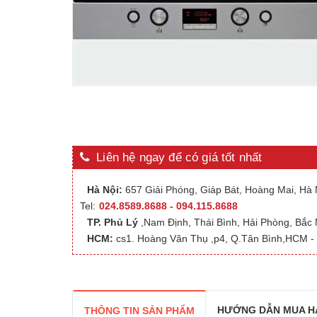
Liên hệ ngay để có giá tốt nhất
Hà Nội:
657 Giải Phóng, Giáp Bát, Hoàng Mai, Hà N
Tel:
024.8589.8688 - 094.115.8688
TP. Phủ Lý
,Nam Định, Thái Bình, Hải Phòng, Bắc
HCM:
cs1. Hoàng Văn Thụ ,p4, Q.Tân Bình,HCM - 
HƯỚNG DẪN MUA H
THÔNG TIN SẢN PHẨM