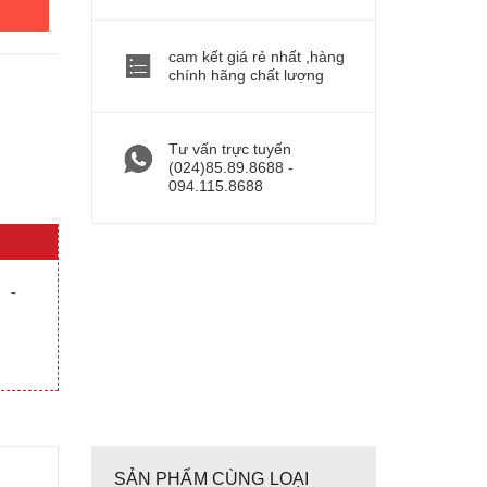
cam kết giá rẻ nhất ,hàng
chính hãng chất lượng
Tư vấn trực tuyến
(024)85.89.8688 -
094.115.8688
-
SẢN PHẨM CÙNG LOẠI