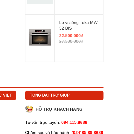
Lò vi sóng Teka MW
32 BIS
22.500.000₫
27.300.000₫
C VIỆT
TỔNG ĐÀI TRỢ GIÚP
HỖ TRỢ KHÁCH HÀNG
Tư vấn trực tuyến:
094.115.8688
Chăm sóc và bảo hành:
(024)85.89.8688