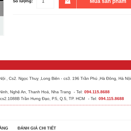
Mua sản phẩm
Số lượng:
ội , Cs2. Ngọc Thuỵ ,Long Biên - cs3. 196 Trần Phú ,Hà Đông, Hà Nội
 Ninh, Nghệ An, Thanh Hoá, Nha Trang
- Tel:
094.115.8688
cs2.1088B Trần Hưng Đạo, P.5, Q.5, TP. HCM
- Tel:
094.115.8688
ÀNG
ĐÁNH GIÁ CHI TIẾT