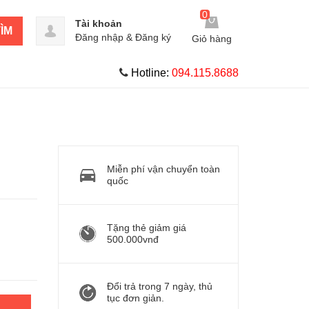
0
Tài khoản
ÌM
Đăng nhập
&
Đăng ký
Giỏ hàng
Hotline:
094.115.8688
Miễn phí vận chuyển toàn
quốc
Tặng thẻ giảm giá
500.000vnđ
Đổi trả trong 7 ngày, thủ
tục đơn giản.