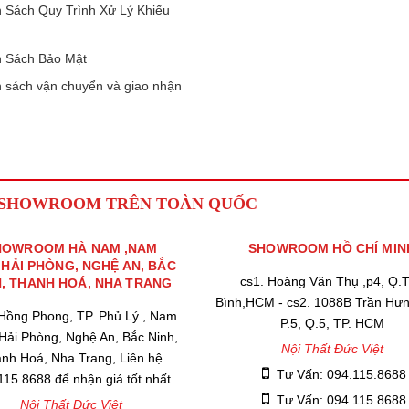
 Sách Quy Trình Xử Lý Khiếu
 Sách Bảo Mật
 sách vận chuyển và giao nhận
 SHOWROOM TRÊN TOÀN QUỐC
HOWROOM HÀ NAM ,NAM
SHOWROOM HỒ CHÍ MIN
,HẢI PHÒNG, NGHỆ AN, BẮC
cs1. Hoàng Văn Thụ ,p4, Q.
H, THANH HOÁ, NHA TRANG
Bình,HCM - cs2. 1088B Trần Hư
 Hồng Phong, TP. Phủ Lý , Nam
P.5, Q.5, TP. HCM
 Hải Phòng, Nghệ An, Bắc Ninh,
Nội Thất Đức Việt
nh Hoá, Nha Trang, Liên hệ
Tư Vấn: 094.115.8688
115.8688 để nhận giá tốt nhất
Tư Vấn: 094.115.8688
Nội Thất Đức Việt