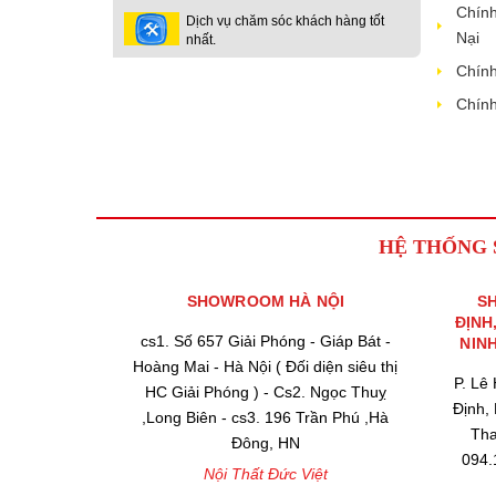
Chính
Dịch vụ chăm sóc khách hàng tốt
Nại
nhất.
Chính
Chính
HỆ THỐNG
SHOWROOM HÀ NỘI
S
ĐỊNH
cs1. Số 657 Giải Phóng - Giáp Bát -
NIN
Hoàng Mai - Hà Nội ( Đối diện siêu thị
P. Lê
HC Giải Phóng ) - Cs2. Ngọc Thuỵ
Định,
,Long Biên - cs3. 196 Trần Phú ,Hà
Tha
Đông, HN
094.
Nội Thất Đức Việt