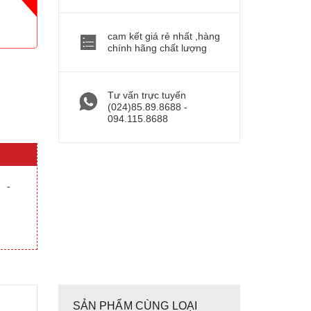
cam kết giá rẻ nhất ,hàng
chính hãng chất lượng
Tư vấn trực tuyến
(024)85.89.8688 -
094.115.8688
-
SẢN PHẨM CÙNG LOẠI