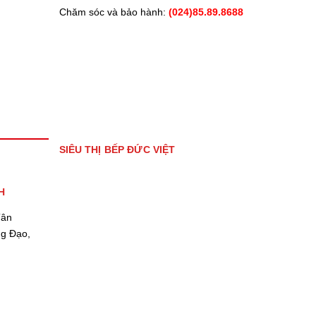
Chăm sóc và bảo hành:
(024)85.89.8688
SIÊU THỊ BẾP ĐỨC VIỆT
H
Tân
ng Đạo,