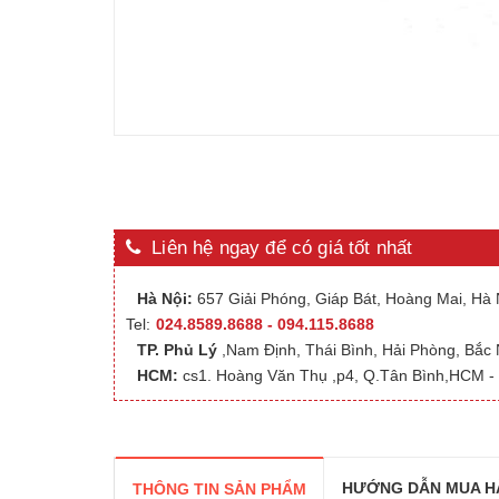
Liên hệ ngay để có giá tốt nhất
Hà Nội:
657 Giải Phóng, Giáp Bát, Hoàng Mai, Hà N
Tel:
024.8589.8688 - 094.115.8688
TP. Phủ Lý
,Nam Định, Thái Bình, Hải Phòng, Bắc
HCM:
cs1. Hoàng Văn Thụ ,p4, Q.Tân Bình,HCM - 
HƯỚNG DẪN MUA H
THÔNG TIN SẢN PHẨM