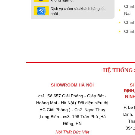
không ngừng.
Chính
Dịch vụ chăm sóc khách hàng tốt
Nại
nhất.
Chính
Chính
HỆ THỐNG
SHOWROOM HÀ NỘI
S
ĐỊNH
cs1. Số 657 Giải Phóng - Giáp Bát -
NIN
Hoàng Mai - Hà Nội ( Đối diện siêu thị
P. Lê
HC Giải Phóng ) - Cs2. Ngọc Thuỵ
Định,
,Long Biên - cs3. 196 Trần Phú ,Hà
Tha
Đông, HN
094.
Nội Thất Đức Việt