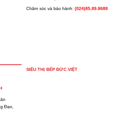
Chăm sóc và bảo hành:
(024)85.89.8688
SIÊU THỊ BẾP ĐỨC VIỆT
H
Tân
ng Đạo,