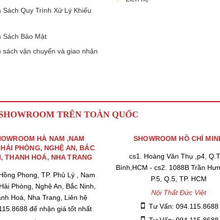
 Sách Quy Trình Xử Lý Khiếu
 Sách Bảo Mật
 sách vận chuyển và giao nhận
 SHOWROOM TRÊN TOÀN QUỐC
HOWROOM HÀ NAM ,NAM
SHOWROOM HỒ CHÍ MIN
,HẢI PHÒNG, NGHỆ AN, BẮC
cs1. Hoàng Văn Thụ ,p4, Q.
H, THANH HOÁ, NHA TRANG
Bình,HCM - cs2. 1088B Trần Hư
 Hồng Phong, TP. Phủ Lý , Nam
P.5, Q.5, TP. HCM
 Hải Phòng, Nghệ An, Bắc Ninh,
Nội Thất Đức Việt
nh Hoá, Nha Trang, Liên hệ
Tư Vấn: 094.115.8688
115.8688 để nhận giá tốt nhất