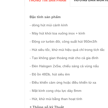
HƯỚNG DẪN MUA H
THÔNG TIN SẢN PHẨM
Đặc tính sản phẩm
- dòng hút mùi cánh kính
- Máy hút khói toa vuông inox + kính
- Động cơ turbin đôi, công suất hút 950m3/h
- Hút siêu tốc, khử mùi hiệu quả chỉ trong tích tắc
- Tạo không gian thoáng mát cho cả gia đình
- Đèn Halogen 2x5w, chiếu sáng cả vùng nấu
- Độ ồn 48Db, hút siêu êm
- Điều khiển cảm ứng hoặc điều khiển từ xa
- Mặt kính cong chịu lực dày 8mm
- Hút, khử mùi bằng than hoạt tính
+ Thông số kỹ Thuật