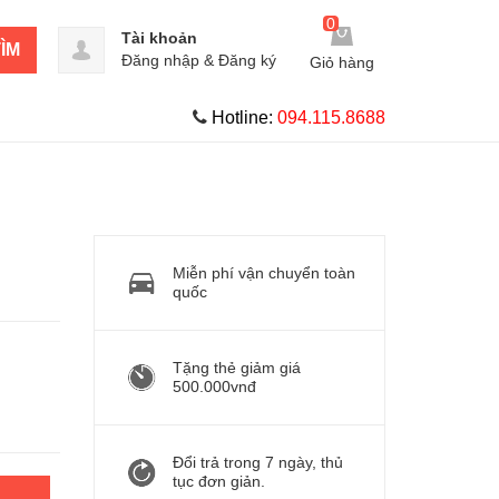
0
Tài khoản
ÌM
Đăng nhập
&
Đăng ký
Giỏ hàng
Hotline:
094.115.8688
Miễn phí vận chuyển toàn
quốc
Tặng thẻ giảm giá
500.000vnđ
Đổi trả trong 7 ngày, thủ
tục đơn giản.