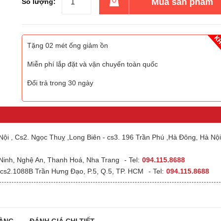
Mua sản phẩm
Số lượng:
Tặng 02 mét ống giảm ồn
Miễn phí lắp đặt và vận chuyển toàn quốc
Đổi trả trong 30 ngày
ội , Cs2. Ngọc Thuỵ ,Long Biên - cs3. 196 Trần Phú ,Hà Đông, Hà Nội
 Ninh, Nghệ An, Thanh Hoá, Nha Trang
- Tel:
094.115.8688
cs2.1088B Trần Hưng Đạo, P.5, Q.5, TP. HCM
- Tel:
094.115.8688