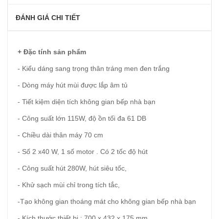
ĐÁNH GIÁ CHI TIẾT
+ Đặc tính sản phẩm
- Kiểu dáng sang trọng thân tráng men đen trắng
- Dòng máy hút mùi được lắp âm tủ
- Tiết kiệm diện tích không gian bếp nhà bạn
- Công suất lớn 115W, độ ồn tối đa 61 DB
- Chiều dài thân máy 70 cm
- Số 2 x40 W, 1 số motor . Có 2 tốc độ hút
- Công suất hút 280W, hút siêu tốc,
- Khử sạch mùi chỉ trong tích tắc,
-Tạo không gian thoáng mát cho không gian bếp nhà bạn
- Kích thước thiết bị : 700 x 432 x 175 mm