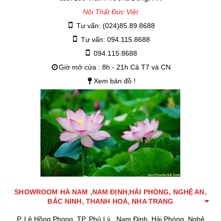
Nội Thất Đức Việt
Tư vấn: (024)85.89.8688
Tư vấn: 094.115.8688
094.115.8688
Giờ mở cửa : 8h - 21h Cả T7 và CN
Xem bản đồ !
SHOWROOM HÀ NAM ,NAM ĐỊNH,HẢI PHÒNG, NGHỆ AN,
BẮC NINH, THANH HOÁ, NHA TRANG
P. Lê Hồng Phong, TP. Phủ Lý , Nam Định, Hải Phòng, Nghệ