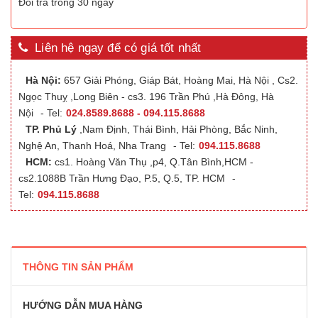
Đổi trả trong 30 ngày
Liên hệ ngay để có giá tốt nhất
Hà Nội:
657 Giải Phóng, Giáp Bát, Hoàng Mai, Hà Nội , Cs2.
Ngọc Thuỵ ,Long Biên - cs3. 196 Trần Phú ,Hà Đông, Hà
Nội
- Tel:
024.8589.8688 - 094.115.8688
TP. Phủ Lý
,Nam Định, Thái Bình, Hải Phòng, Bắc Ninh,
Nghệ An, Thanh Hoá, Nha Trang
- Tel:
094.115.8688
HCM:
cs1. Hoàng Văn Thụ ,p4, Q.Tân Bình,HCM -
cs2.1088B Trần Hưng Đạo, P.5, Q.5, TP. HCM
-
Tel:
094.115.8688
THÔNG TIN SẢN PHẨM
HƯỚNG DẪN MUA HÀNG