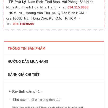
TP. Phủ Lý
,Nam Định, Thái Bình, Hải Phòng, Bắc Ninh,
Nghệ An, Thanh Hoá, Nha Trang
- Tel:
094.115.8688
HCM:
cs1. Hoàng Văn Thụ ,p4, Q.Tân Bình,HCM -
cs2.1088B Trần Hưng Đạo, P.5, Q.5, TP. HCM
-
Tel:
094.115.8688
THÔNG TIN SẢN PHẨM
HƯỚNG DẪN MUA HÀNG
ĐÁNH GIÁ CHI TIẾT
+ Đặc tính sản phẩm
- - Khử sạch mùi chỉ trong tích tắc
- Phin lọc mỡ có thể làm sạch bằng máy rửa bát