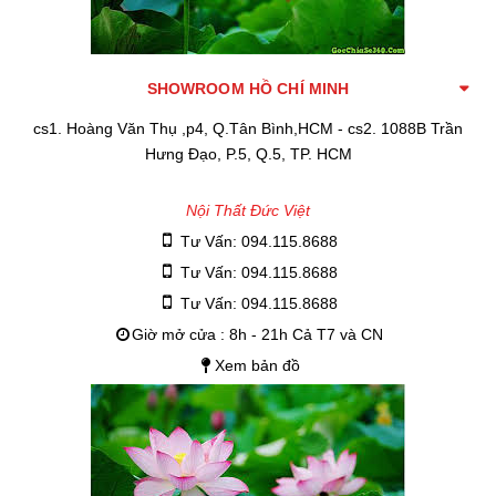
SHOWROOM HỒ CHÍ MINH
cs1. Hoàng Văn Thụ ,p4, Q.Tân Bình,HCM - cs2. 1088B Trần
Hưng Đạo, P.5, Q.5, TP. HCM
Nội Thất Đức Việt
Tư Vấn: 094.115.8688
Tư Vấn: 094.115.8688
Tư Vấn: 094.115.8688
Giờ mở cửa : 8h - 21h Cả T7 và CN
Xem bản đồ