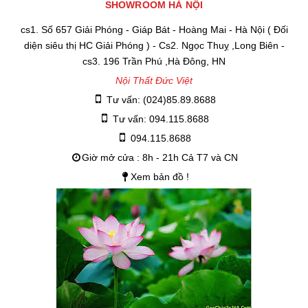
SHOWROOM HÀ NỘI
cs1. Số 657 Giải Phóng - Giáp Bát - Hoàng Mai - Hà Nội ( Đối
diện siêu thị HC Giải Phóng ) - Cs2. Ngọc Thuỵ ,Long Biên -
cs3. 196 Trần Phú ,Hà Đông, HN
Nội Thất Đức Việt
Tư vấn: (024)85.89.8688
Tư vấn: 094.115.8688
094.115.8688
Giờ mở cửa : 8h - 21h Cả T7 và CN
Xem bản đồ !