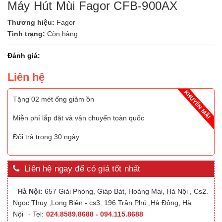
Máy Hút Mùi Fagor CFB-900AX
Thương hiệu:
Fagor
Tình trạng:
Còn hàng
Đánh giá:
Liên hệ
Tặng 02 mét ống giảm ồn
Miễn phí lắp đặt và vận chuyển toàn quốc
Đổi trả trong 30 ngày
Liên hệ ngay để có giá tốt nhất
Hà Nội:
657 Giải Phóng, Giáp Bát, Hoàng Mai, Hà Nội , Cs2.
Ngọc Thuỵ ,Long Biên - cs3. 196 Trần Phú ,Hà Đông, Hà
Nội
- Tel:
024.8589.8688 - 094.115.8688