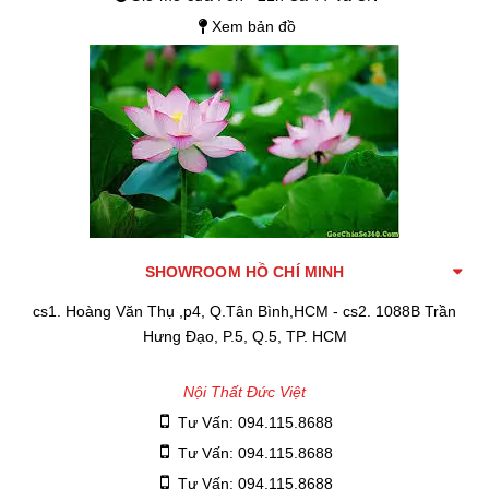
Xem bản đồ
SHOWROOM HỒ CHÍ MINH
cs1. Hoàng Văn Thụ ,p4, Q.Tân Bình,HCM - cs2. 1088B Trần
Hưng Đạo, P.5, Q.5, TP. HCM
Nội Thất Đức Việt
Tư Vấn: 094.115.8688
Tư Vấn: 094.115.8688
Tư Vấn: 094.115.8688