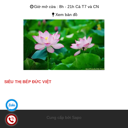
Giờ mở cửa : 8h - 21h Cả T7 và CN
Xem bản đồ
SIÊU THỊ BẾP ĐỨC VIỆT
Cung cấp bởi Sapo