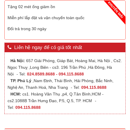
Tặng 02 mét ống giảm ồn
Miễn phí lắp đặt và vận chuyển toàn quốc
Đổi trả trong 30 ngày
Liên hệ ngay để có giá tốt nhất
Hà Nội:
657 Giải Phóng, Giáp Bát, Hoàng Mai, Hà Nội , Cs2.
Ngọc Thuỵ ,Long Biên - cs3. 196 Trần Phú ,Hà Đông, Hà
Nội
- Tel:
024.8589.8688 - 094.115.8688
TP. Phủ Lý
,Nam Định, Thái Bình, Hải Phòng, Bắc Ninh,
Nghệ An, Thanh Hoá, Nha Trang
- Tel:
094.115.8688
HCM:
cs1. Hoàng Văn Thụ ,p4, Q.Tân Bình,HCM -
cs2.1088B Trần Hưng Đạo, P.5, Q.5, TP. HCM
-
Tel:
094.115.8688