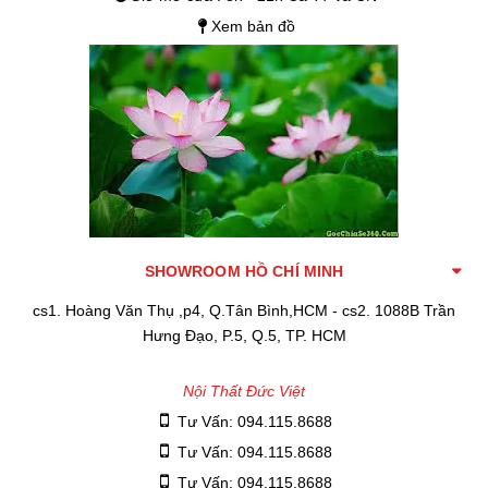
Xem bản đồ
SHOWROOM HỒ CHÍ MINH
cs1. Hoàng Văn Thụ ,p4, Q.Tân Bình,HCM - cs2. 1088B Trần
Hưng Đạo, P.5, Q.5, TP. HCM
Nội Thất Đức Việt
Tư Vấn: 094.115.8688
Tư Vấn: 094.115.8688
Tư Vấn: 094.115.8688