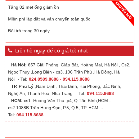
Tặng 02 mét ống giảm ồn
Miễn phí lắp đặt và vận chuyển toàn quốc
Đổi trả trong 30 ngày
Liên hệ ngay để có giá tốt nhất
Hà Nội:
657 Giải Phóng, Giáp Bát, Hoàng Mai, Hà Nội , Cs2.
Ngọc Thuỵ ,Long Biên - cs3. 196 Trần Phú ,Hà Đông, Hà
Nội
- Tel:
024.8589.8688 - 094.115.8688
TP. Phủ Lý
,Nam Định, Thái Bình, Hải Phòng, Bắc Ninh,
Nghệ An, Thanh Hoá, Nha Trang
- Tel:
094.115.8688
HCM:
cs1. Hoàng Văn Thụ ,p4, Q.Tân Bình,HCM -
cs2.1088B Trần Hưng Đạo, P.5, Q.5, TP. HCM
-
Tel:
094.115.8688