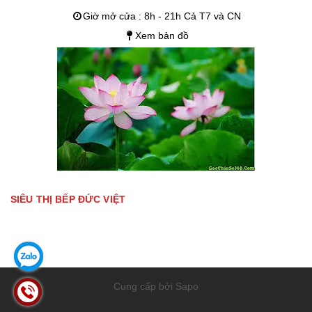
Giờ mở cửa : 8h - 21h Cả T7 và CN
Xem bản đồ
SIÊU THỊ BẾP ĐỨC VIỆT
Cung cấp bởi Sapo