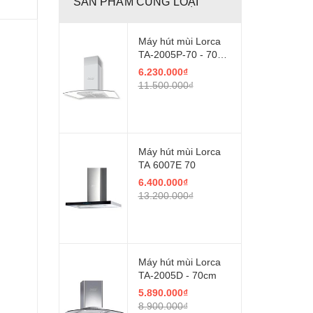
SẢN PHẨM CÙNG LOẠI
Máy hút mùi Lorca
TA-2005P-70 - 70
cm
6.230.000₫
11.500.000₫
Máy hút mùi Lorca
TA 6007E 70
6.400.000₫
13.200.000₫
Máy hút mùi Lorca
TA-2005D - 70cm
5.890.000₫
8.900.000₫