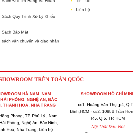
 Sách Đổi Trả Hàng Và Hoàn
Tin Tức
Liên hệ
 Sách Quy Trình Xử Lý Khiếu
 Sách Bảo Mật
 sách vận chuyển và giao nhận
 SHOWROOM TRÊN TOÀN QUỐC
HOWROOM HÀ NAM ,NAM
SHOWROOM HỒ CHÍ MIN
,HẢI PHÒNG, NGHỆ AN, BẮC
cs1. Hoàng Văn Thụ ,p4, Q.
H, THANH HOÁ, NHA TRANG
Bình,HCM - cs2. 1088B Trần Hư
 Hồng Phong, TP. Phủ Lý , Nam
P.5, Q.5, TP. HCM
 Hải Phòng, Nghệ An, Bắc Ninh,
Nội Thất Đức Việt
nh Hoá, Nha Trang, Liên hệ