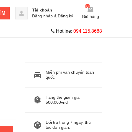
0
Tài khoản
ÌM
Đăng nhập
&
Đăng ký
Giỏ hàng
Hotline:
094.115.8688
Miễn phí vận chuyển toàn
quốc
Tặng thẻ giảm giá
500.000vnđ
Đổi trả trong 7 ngày, thủ
tục đơn giản.