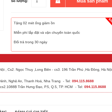
Mua sản phẩm
Số lượng:
Tặng 02 mét ống giảm ồn
Miễn phí lắp đặt và vận chuyển toàn quốc
Đổi trả trong 30 ngày
ội , Cs2. Ngọc Thuỵ ,Long Biên - cs3. 196 Trần Phú ,Hà Đông, Hà Nội
 Ninh, Nghệ An, Thanh Hoá, Nha Trang
- Tel:
094.115.8688
cs2.1088B Trần Hưng Đạo, P.5, Q.5, TP. HCM
- Tel:
094.115.8688