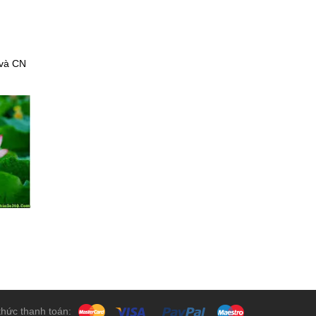
 và CN
hức thanh toán: