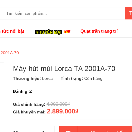
T
n tức nổi bật
Quạt trần trang trí
A 2001A-70
Máy hút mùi Lorca TA 2001A-70
|
Thương hiệu:
Lorca
Tình trạng:
Còn hàng
Đánh giá:
4.900.000₫
Giá chính hãng:
2.899.000₫
Giá khuyến mại: