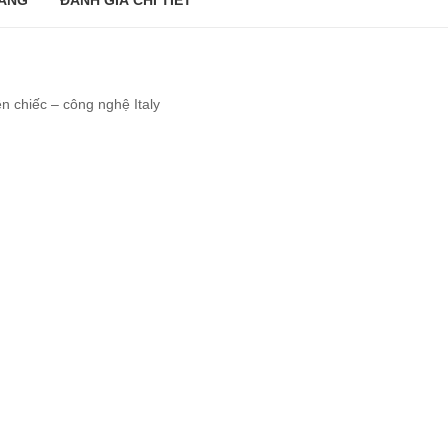
ÀNG
ĐÁNH GIÁ CHI TIẾT
 chiếc – công nghệ Italy