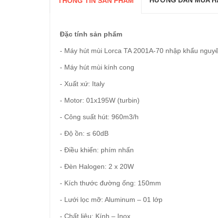
HƯỚNG DẪN MUA H
THÔNG TIN SẢN PHẨM
Đặc tính sản phẩm
- Máy hút mùi Lorca
TA 2001A-70 nhập khẩu nguyên
- Máy hút mùi kính cong
- Xuất xứ: Italy
- Motor: 01x195W (turbin)
- Công suất hút: 960m3/h
- Độ ồn: ≤ 60dB
- Điều khiển: phím nhấn
- Đèn Halogen: 2 x 20W
- Kích thước đường ống: 150mm
- Lưới lọc mỡ: Aluminum – 01 lớp
- Chất liệu: Kính – Inox