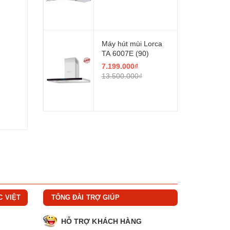
Máy hút mùi Lorca
TA 6007E (90)
7.199.000₫
13.500.000₫
C VIỆT
TỔNG ĐÀI TRỢ GIÚP
HỖ TRỢ KHÁCH HÀNG