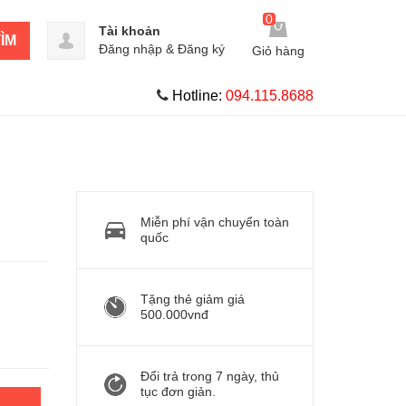
0
Tài khoản
ÌM
Đăng nhập
&
Đăng ký
Giỏ hàng
Hotline:
094.115.8688
Miễn phí vận chuyển toàn
quốc
Tặng thẻ giảm giá
500.000vnđ
Đổi trả trong 7 ngày, thủ
tục đơn giản.