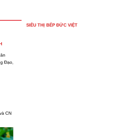
SIÊU THỊ BẾP ĐỨC VIỆT
H
Tân
ng Đạo,
 và CN