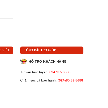
C VIỆT
TỔNG ĐÀI TRỢ GIÚP
HỖ TRỢ KHÁCH HÀNG
Tư vấn trực tuyến:
094.115.8688
Chăm sóc và bảo hành:
(024)85.89.8688