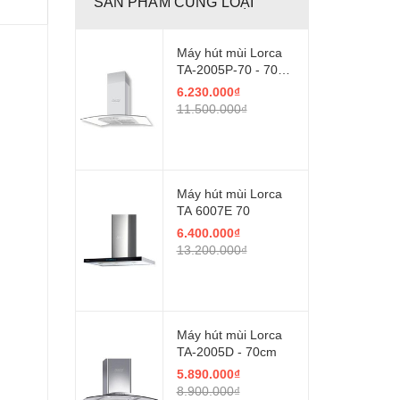
SẢN PHẨM CÙNG LOẠI
Máy hút mùi Lorca
TA-2005P-70 - 70
cm
6.230.000₫
11.500.000₫
Máy hút mùi Lorca
TA 6007E 70
6.400.000₫
13.200.000₫
Máy hút mùi Lorca
TA-2005D - 70cm
5.890.000₫
8.900.000₫