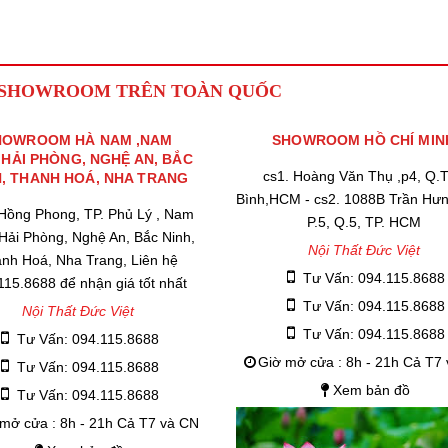
 SHOWROOM TRÊN TOÀN QUỐC
HOWROOM HÀ NAM ,NAM
SHOWROOM HỒ CHÍ MIN
,HẢI PHÒNG, NGHỆ AN, BẮC
cs1. Hoàng Văn Thụ ,p4, Q.
H, THANH HOÁ, NHA TRANG
Bình,HCM - cs2. 1088B Trần Hư
 Hồng Phong, TP. Phủ Lý , Nam
P.5, Q.5, TP. HCM
 Hải Phòng, Nghệ An, Bắc Ninh,
Nội Thất Đức Việt
nh Hoá, Nha Trang, Liên hệ
Tư Vấn: 094.115.8688
115.8688 để nhận giá tốt nhất
Tư Vấn: 094.115.8688
Nội Thất Đức Việt
Tư Vấn: 094.115.8688
Tư Vấn: 094.115.8688
Giờ mở cửa : 8h - 21h Cả T7
Tư Vấn: 094.115.8688
Xem bản đồ
Tư Vấn: 094.115.8688
mở cửa : 8h - 21h Cả T7 và CN