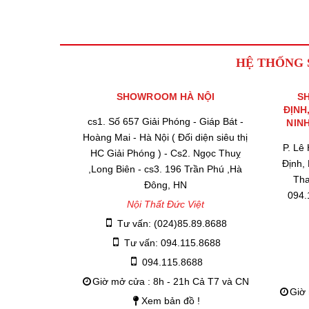
HỆ THỐNG
SHOWROOM HÀ NỘI
S
ĐỊNH
cs1. Số 657 Giải Phóng - Giáp Bát -
NIN
Hoàng Mai - Hà Nội ( Đối diện siêu thị
P. Lê
HC Giải Phóng ) - Cs2. Ngọc Thuỵ
Định,
,Long Biên - cs3. 196 Trần Phú ,Hà
Tha
Đông, HN
094.
Nội Thất Đức Việt
Tư vấn: (024)85.89.8688
Tư vấn: 094.115.8688
094.115.8688
Giờ mở cửa : 8h - 21h Cả T7 và CN
Giờ 
Xem bản đồ !