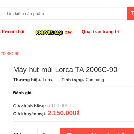
T
n tức nổi bật
Quạt trần trang trí
A 2006C-90
Máy hút mùi Lorca TA 2006C-90
|
Thương hiệu:
Lorca
Tình trạng:
Còn hàng
Đánh giá:
6.100.000₫
Giá chính hãng:
2.150.000₫
Giá khuyến mại: