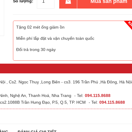
Mua sản phẩm
Số lượng:
Tặng 02 mét ống giảm ồn
Miễn phí lắp đặt và vận chuyển toàn quốc
Đổi trả trong 30 ngày
ội , Cs2. Ngọc Thuỵ ,Long Biên - cs3. 196 Trần Phú ,Hà Đông, Hà Nội
 Ninh, Nghệ An, Thanh Hoá, Nha Trang
- Tel:
094.115.8688
cs2.1088B Trần Hưng Đạo, P.5, Q.5, TP. HCM
- Tel:
094.115.8688