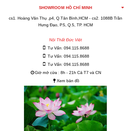
SHOWROOM HỒ CHÍ MINH
cs1. Hoàng Văn Thụ ,p4, Q.Tân Bình,HCM - cs2. 1088B Trần
Hưng Đạo, P.5, Q.5, TP. HCM
Nội Thất Đức Việt
Tư Vấn: 094.115.8688
Tư Vấn: 094.115.8688
Tư Vấn: 094.115.8688
Giờ mở cửa : 8h - 21h Cả T7 và CN
Xem bản đồ