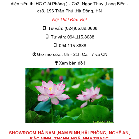
diện siêu thị HC Giải Phóng ) - Cs2. Ngọc Thuỵ ,Long Biên -
cs3. 196 Trần Phú ,Hà Đông, HN
Nội Thất Đức Việt
Tư vấn: (024)85.89.8688
Tư vấn: 094.115.8688
094.115.8688
Giờ mở cửa : 8h - 21h Cả T7 và CN
Xem bản đồ !
SHOWROOM HÀ NAM ,NAM ĐỊNH,HẢI PHÒNG, NGHỆ AN,
BẮC NINH, THANH HOÁ, NHA TRANG