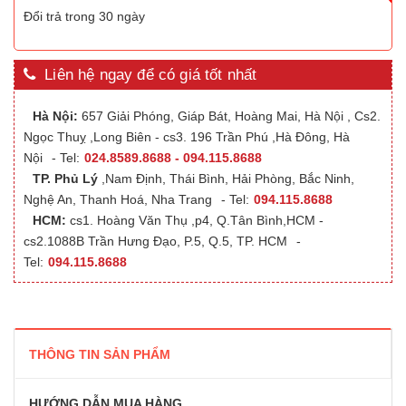
Đổi trả trong 30 ngày
Liên hệ ngay để có giá tốt nhất
Hà Nội:
657 Giải Phóng, Giáp Bát, Hoàng Mai, Hà Nội , Cs2.
Ngọc Thuỵ ,Long Biên - cs3. 196 Trần Phú ,Hà Đông, Hà
Nội
- Tel:
024.8589.8688 - 094.115.8688
TP. Phủ Lý
,Nam Định, Thái Bình, Hải Phòng, Bắc Ninh,
Nghệ An, Thanh Hoá, Nha Trang
- Tel:
094.115.8688
HCM:
cs1. Hoàng Văn Thụ ,p4, Q.Tân Bình,HCM -
cs2.1088B Trần Hưng Đạo, P.5, Q.5, TP. HCM
-
Tel:
094.115.8688
THÔNG TIN SẢN PHẨM
HƯỚNG DẪN MUA HÀNG