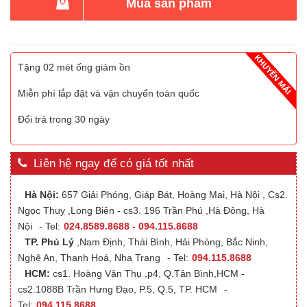
Mua sản phẩm
Tặng 02 mét ống giảm ồn
Miễn phí lắp đặt và vận chuyển toàn quốc
Đổi trả trong 30 ngày
Liên hệ ngay để có giá tốt nhất
Hà Nội:
657 Giải Phóng, Giáp Bát, Hoàng Mai, Hà Nội , Cs2.
Ngọc Thuỵ ,Long Biên - cs3. 196 Trần Phú ,Hà Đông, Hà
Nội
- Tel:
024.8589.8688 - 094.115.8688
TP. Phủ Lý
,Nam Định, Thái Bình, Hải Phòng, Bắc Ninh,
Nghệ An, Thanh Hoá, Nha Trang
- Tel:
094.115.8688
HCM:
cs1. Hoàng Văn Thụ ,p4, Q.Tân Bình,HCM -
cs2.1088B Trần Hưng Đạo, P.5, Q.5, TP. HCM
-
Tel:
094.115.8688