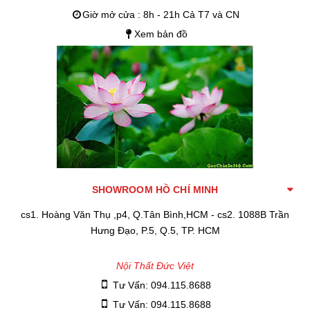
Giờ mở cửa : 8h - 21h Cả T7 và CN
Xem bản đồ
SHOWROOM HỒ CHÍ MINH
cs1. Hoàng Văn Thụ ,p4, Q.Tân Bình,HCM - cs2. 1088B Trần
Hưng Đạo, P.5, Q.5, TP. HCM
Nội Thất Đức Việt
Tư Vấn: 094.115.8688
Tư Vấn: 094.115.8688