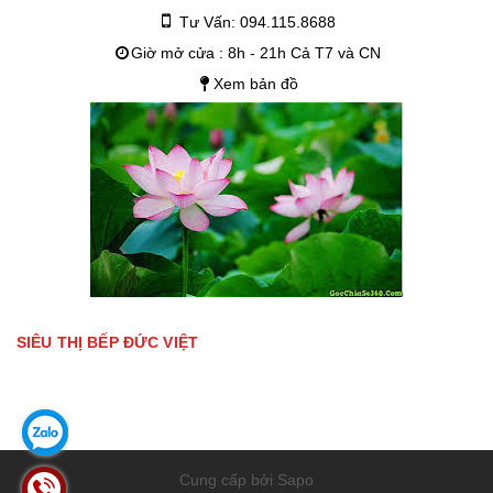
Tư Vấn: 094.115.8688
Giờ mở cửa : 8h - 21h Cả T7 và CN
Xem bản đồ
SIÊU THỊ BẾP ĐỨC VIỆT
Cung cấp bởi Sapo