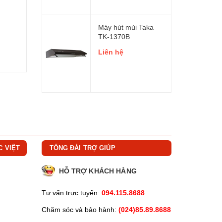
Máy hút mùi Taka
TK-1370B
Liên hệ
C VIỆT
TỔNG ĐÀI TRỢ GIÚP
HỖ TRỢ KHÁCH HÀNG
Tư vấn trực tuyến:
094.115.8688
Chăm sóc và bảo hành:
(024)85.89.8688