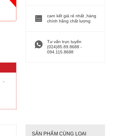
cam kết giá rẻ nhất ,hàng
chính hãng chất lượng
Tư vấn trực tuyến
(024)85.89.8688 -
094.115.8688
-
SẢN PHẨM CÙNG LOẠI