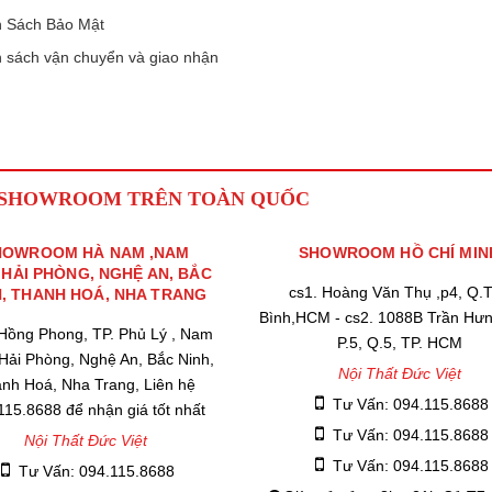
 Sách Bảo Mật
 sách vận chuyển và giao nhận
 SHOWROOM TRÊN TOÀN QUỐC
HOWROOM HÀ NAM ,NAM
SHOWROOM HỒ CHÍ MIN
,HẢI PHÒNG, NGHỆ AN, BẮC
cs1. Hoàng Văn Thụ ,p4, Q.
H, THANH HOÁ, NHA TRANG
Bình,HCM - cs2. 1088B Trần Hư
 Hồng Phong, TP. Phủ Lý , Nam
P.5, Q.5, TP. HCM
 Hải Phòng, Nghệ An, Bắc Ninh,
Nội Thất Đức Việt
nh Hoá, Nha Trang, Liên hệ
Tư Vấn: 094.115.8688
115.8688 để nhận giá tốt nhất
Tư Vấn: 094.115.8688
Nội Thất Đức Việt
Tư Vấn: 094.115.8688
Tư Vấn: 094.115.8688