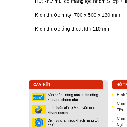
Hút khử mùi có màng lọc nhôm 5 lớp + t
Kích thước máy 700 x 500 x 130 mm
Kích thước ống thoát khí 110 mm
CAM KẾT
HỖ T
Hình
Sản phẩm, hàng hóa chính hãng
đa dạng phong phú.
Chính
Luôn luôn giá rẻ & khuyến mại
Tiền
không ngừng.
Chính
Dịch vụ chăm sóc khách hàng tốt
Nại
nhất.