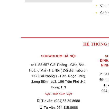
Chính
Chính
HỆ THỐNG
SHOWROOM HÀ NỘI
S
ĐỊNH
cs1. Số 657 Giải Phóng - Giáp Bát -
NIN
Hoàng Mai - Hà Nội ( Đối diện siêu thị
P. Lê
HC Giải Phóng ) - Cs2. Ngọc Thuỵ
Định,
,Long Biên - cs3. 196 Trần Phú ,Hà
Tha
Đông, HN
094.
Nội Thất Đức Việt
Tư vấn: (024)85.89.8688
Tư vấn: 094.115.8688