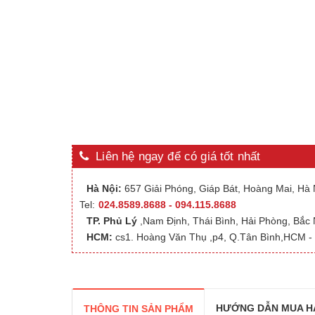
Liên hệ ngay để có giá tốt nhất
Hà Nội:
657 Giải Phóng, Giáp Bát, Hoàng Mai, Hà N
Tel:
024.8589.8688 - 094.115.8688
TP. Phủ Lý
,Nam Định, Thái Bình, Hải Phòng, Bắc
HCM:
cs1. Hoàng Văn Thụ ,p4, Q.Tân Bình,HCM - 
HƯỚNG DẪN MUA H
THÔNG TIN SẢN PHẨM