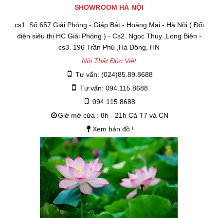
SHOWROOM HÀ NỘI
cs1. Số 657 Giải Phóng - Giáp Bát - Hoàng Mai - Hà Nội ( Đối
diện siêu thị HC Giải Phóng ) - Cs2. Ngọc Thuỵ ,Long Biên -
cs3. 196 Trần Phú ,Hà Đông, HN
Nội Thất Đức Việt
Tư vấn: (024)85.89.8688
Tư vấn: 094.115.8688
094.115.8688
Giờ mở cửa : 8h - 21h Cả T7 và CN
Xem bản đồ !