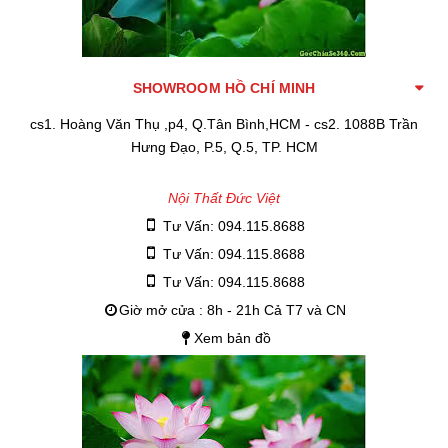
SHOWROOM HỒ CHÍ MINH
cs1. Hoàng Văn Thụ ,p4, Q.Tân Bình,HCM - cs2. 1088B Trần
Hưng Đạo, P.5, Q.5, TP. HCM
Nội Thất Đức Việt
Tư Vấn: 094.115.8688
Tư Vấn: 094.115.8688
Tư Vấn: 094.115.8688
Giờ mở cửa : 8h - 21h Cả T7 và CN
Xem bản đồ