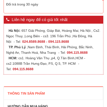
Đổi trả trong 30 ngày
Liên hệ ngay để có giá tốt nhất
Hà Nội:
657 Giải Phóng, Giáp Bát, Hoàng Mai, Hà Nội , Cs2.
Ngọc Thuỵ ,Long Biên - cs3. 196 Trần Phú ,Hà Đông, Hà
Nội
- Tel:
024.8589.8688 - 094.115.8688
TP. Phủ Lý
,Nam Định, Thái Bình, Hải Phòng, Bắc Ninh,
Nghệ An, Thanh Hoá, Nha Trang
- Tel:
094.115.8688
HCM:
cs1. Hoàng Văn Thụ ,p4, Q.Tân Bình,HCM -
cs2.1088B Trần Hưng Đạo, P.5, Q.5, TP. HCM
-
Tel:
094.115.8688
THÔNG TIN SẢN PHẨM
HƯỚNG DẪN MUA HÀNG