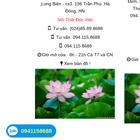
Định,
,Long Biên - cs3. 196 Trần Phú ,Hà
Tha
Đông, HN
094.
Nội Thất Đức Việt
Tư vấn: (024)85.89.8688
Tư vấn: 094.115.8688
094.115.8688
Giờ mở cửa : 8h - 21h Cả T7 và CN
Giờ 
Xem bản đồ !
0941158688