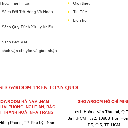
 Thức Thanh Toán
Giới thiệu
 Sách Đổi Trả Hàng Và Hoàn
Tin Tức
Liên hệ
 Sách Quy Trình Xử Lý Khiếu
 Sách Bảo Mật
 sách vận chuyển và giao nhận
 SHOWROOM TRÊN TOÀN QUỐC
HOWROOM HÀ NAM ,NAM
SHOWROOM HỒ CHÍ MIN
,HẢI PHÒNG, NGHỆ AN, BẮC
cs1. Hoàng Văn Thụ ,p4, Q.
H, THANH HOÁ, NHA TRANG
Bình,HCM - cs2. 1088B Trần Hư
 Hồng Phong, TP. Phủ Lý , Nam
P.5, Q.5, TP. HCM