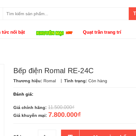
T
n tức nổi bật
Quạt trần trang trí
Bếp điện Romal RE-24C
|
Thương hiệu:
Romal
Tình trạng:
Còn hàng
Đánh giá:
11.500.000₫
Giá chính hãng:
7.800.000₫
Giá khuyến mại: