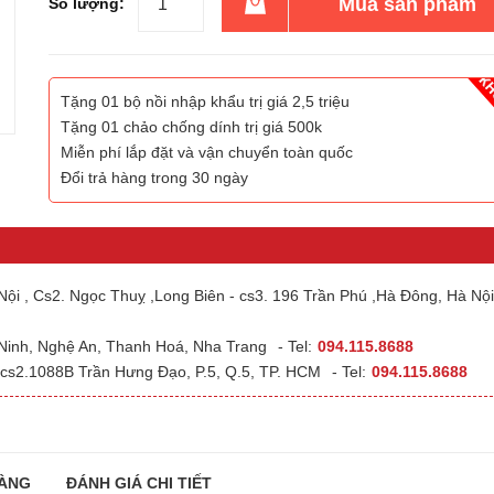
Mua sản phẩm
Số lượng:
Tặng 01 bộ nồi nhập khẩu trị giá 2,5 triệu
Tặng 01 chảo chống dính trị giá 500k
Miễn phí lắp đặt và vận chuyển toàn quốc
Đổi trả hàng trong 30 ngày
ội , Cs2. Ngọc Thuỵ ,Long Biên - cs3. 196 Trần Phú ,Hà Đông, Hà Nội
 Ninh, Nghệ An, Thanh Hoá, Nha Trang
- Tel:
094.115.8688
cs2.1088B Trần Hưng Đạo, P.5, Q.5, TP. HCM
- Tel:
094.115.8688
ÀNG
ĐÁNH GIÁ CHI TIẾT