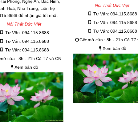
 Hải Phòng, Nghệ An, Bắc Ninh,
Nội Thất Đức Việt
nh Hoá, Nha Trang, Liên hệ
Tư Vấn: 094.115.8688
115.8688 để nhận giá tốt nhất
Tư Vấn: 094.115.8688
Nội Thất Đức Việt
Tư Vấn: 094.115.8688
Tư Vấn: 094.115.8688
Giờ mở cửa : 8h - 21h Cả T7
Tư Vấn: 094.115.8688
Xem bản đồ
Tư Vấn: 094.115.8688
mở cửa : 8h - 21h Cả T7 và CN
Xem bản đồ