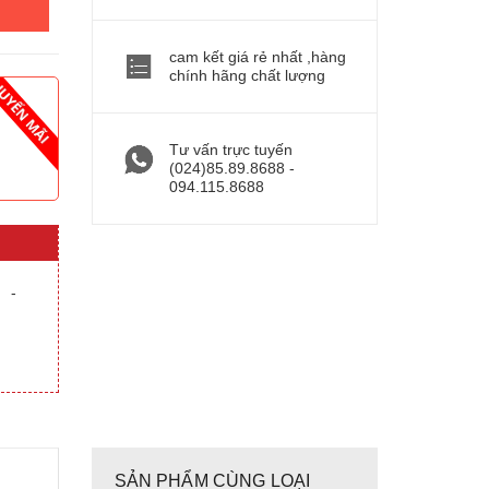
cam kết giá rẻ nhất ,hàng
chính hãng chất lượng
Tư vấn trực tuyến
(024)85.89.8688 -
094.115.8688
-
SẢN PHẨM CÙNG LOẠI