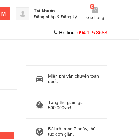
0
Tài khoản
ÌM
Đăng nhập
&
Đăng ký
Giỏ hàng
Hotline:
094.115.8688
Miễn phí vận chuyển toàn
quốc
Tặng thẻ giảm giá
500.000vnđ
Đổi trả trong 7 ngày, thủ
tục đơn giản.