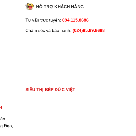
HỖ TRỢ KHÁCH HÀNG
Tư vấn trực tuyến:
094.115.8688
Chăm sóc và bảo hành:
(024)85.89.8688
SIÊU THỊ BẾP ĐỨC VIỆT
H
Tân
ng Đạo,