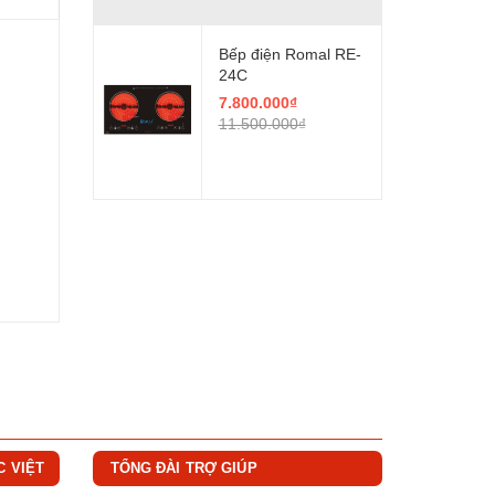
Bếp điện Romal RE-
24C
7.800.000₫
11.500.000₫
C VIỆT
TỔNG ĐÀI TRỢ GIÚP