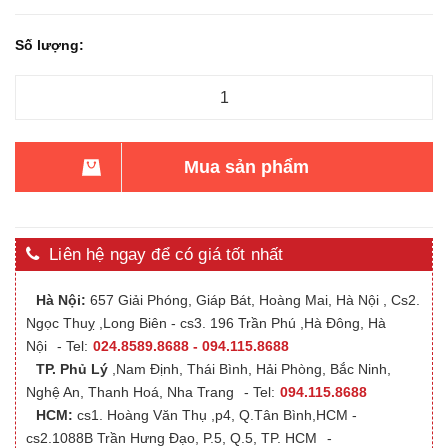
Số lượng:
Mua sản phẩm
Liên hệ ngay để có giá tốt nhất
Hà Nội:
657 Giải Phóng, Giáp Bát, Hoàng Mai, Hà Nội , Cs2.
Ngọc Thuỵ ,Long Biên - cs3. 196 Trần Phú ,Hà Đông, Hà
Nội
- Tel:
024.8589.8688 - 094.115.8688
TP. Phủ Lý
,Nam Định, Thái Bình, Hải Phòng, Bắc Ninh,
Nghệ An, Thanh Hoá, Nha Trang
- Tel:
094.115.8688
HCM:
cs1. Hoàng Văn Thụ ,p4, Q.Tân Bình,HCM -
cs2.1088B Trần Hưng Đạo, P.5, Q.5, TP. HCM
-