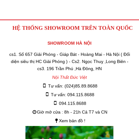
HỆ THỐNG SHOWROOM TRÊN TOÀN QUỐC
SHOWROOM HÀ NỘI
cs1. Số 657 Giải Phóng - Giáp Bát - Hoàng Mai - Hà Nội ( Đối
diện siêu thị HC Giải Phóng ) - Cs2. Ngọc Thuỵ ,Long Biên -
cs3. 196 Trần Phú ,Hà Đông, HN
Nội Thất Đức Việt
Tư vấn: (024)85.89.8688
Tư vấn: 094.115.8688
094.115.8688
Giờ mở cửa : 8h - 21h Cả T7 và CN
Xem bản đồ !