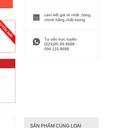
cam kết giá rẻ nhất ,hàng
chính hãng chất lượng
Tư vấn trực tuyến
(024)85.89.8688 -
094.115.8688
-
SẢN PHẨM CÙNG LOẠI