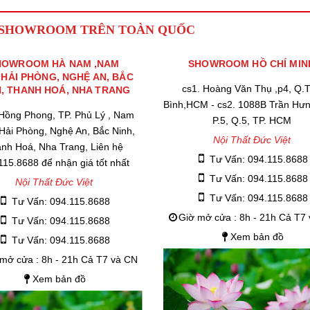
 SHOWROOM TRÊN TOÀN QUỐC
HOWROOM HÀ NAM ,NAM
SHOWROOM HỒ CHÍ MIN
,HẢI PHÒNG, NGHỆ AN, BẮC
cs1. Hoàng Văn Thụ ,p4, Q.
H, THANH HOÁ, NHA TRANG
Bình,HCM - cs2. 1088B Trần Hư
 Hồng Phong, TP. Phủ Lý , Nam
P.5, Q.5, TP. HCM
 Hải Phòng, Nghệ An, Bắc Ninh,
Nội Thất Đức Việt
nh Hoá, Nha Trang, Liên hệ
Tư Vấn: 094.115.8688
115.8688 để nhận giá tốt nhất
Tư Vấn: 094.115.8688
Nội Thất Đức Việt
Tư Vấn: 094.115.8688
Tư Vấn: 094.115.8688
Giờ mở cửa : 8h - 21h Cả T7
Tư Vấn: 094.115.8688
Xem bản đồ
Tư Vấn: 094.115.8688
mở cửa : 8h - 21h Cả T7 và CN
Xem bản đồ