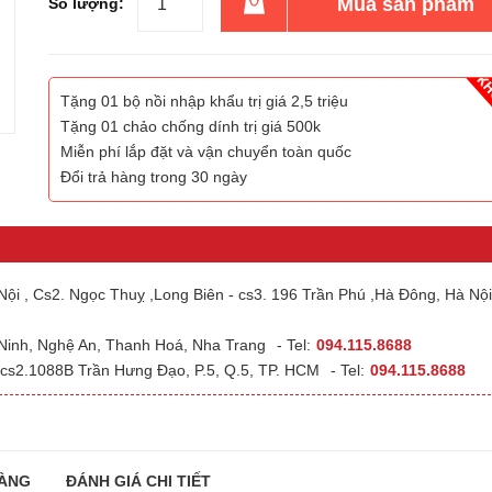
Mua sản phẩm
Số lượng:
Tặng 01 bộ nồi nhập khẩu trị giá 2,5 triệu
Tặng 01 chảo chống dính trị giá 500k
Miễn phí lắp đặt và vận chuyển toàn quốc
Đổi trả hàng trong 30 ngày
ội , Cs2. Ngọc Thuỵ ,Long Biên - cs3. 196 Trần Phú ,Hà Đông, Hà Nội
 Ninh, Nghệ An, Thanh Hoá, Nha Trang
- Tel:
094.115.8688
cs2.1088B Trần Hưng Đạo, P.5, Q.5, TP. HCM
- Tel:
094.115.8688
ÀNG
ĐÁNH GIÁ CHI TIẾT