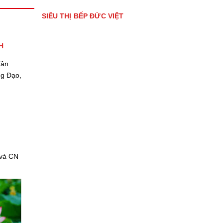
SIÊU THỊ BẾP ĐỨC VIỆT
H
Tân
ng Đạo,
 và CN