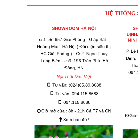
HỆ THỐNG
SHOWROOM HÀ NỘI
S
ĐỊNH
cs1. Số 657 Giải Phóng - Giáp Bát -
NIN
Hoàng Mai - Hà Nội ( Đối diện siêu thị
P. Lê
HC Giải Phóng ) - Cs2. Ngọc Thuỵ
Định,
,Long Biên - cs3. 196 Trần Phú ,Hà
Tha
Đông, HN
094.
Nội Thất Đức Việt
Tư vấn: (024)85.89.8688
Tư vấn: 094.115.8688
094.115.8688
Giờ mở cửa : 8h - 21h Cả T7 và CN
Giờ 
Xem bản đồ !