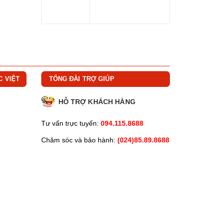
C VIỆT
TỔNG ĐÀI TRỢ GIÚP
HỖ TRỢ KHÁCH HÀNG
Tư vấn trực tuyến:
094.115.8688
Chăm sóc và bảo hành:
(024)85.89.8688