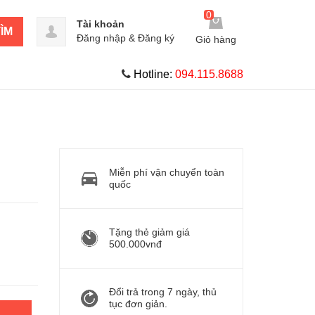
0
Tài khoản
ÌM
Đăng nhập
&
Đăng ký
Giỏ hàng
Hotline:
094.115.8688
Miễn phí vận chuyển toàn
quốc
Tặng thẻ giảm giá
500.000vnđ
Đổi trả trong 7 ngày, thủ
tục đơn giản.