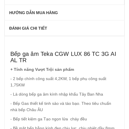
HƯỚNG DẪN MUA HÀNG
ĐÁNH GIÁ CHI TIẾT
Bếp ga âm Teka CGW LUX 86 TC 3G AI
AL TR
+ Tính năng Vượt Trội sản phẩm
- 2 bếp chính công suất 4,2KW, 1 bếp phụ công suất
1,75KW
- Là dòng bếp ga âm kính nhập khẩu Tây Ban Nha
- Bếp Gas thiết kế tinh sảo và táo bạo. Theo tiêu chuẩn
nhà bếp Châu ÂU
- Bếp tiết kiệm ga Tạo ngọn lửa cháy đều
- Bề mặt bếp bằng kính đen chịu lực, chịu nhiệt dầy 8mm