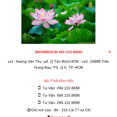
SHOWROOM HỒ CHÍ MINH
cs1. Hoàng Văn Thụ ,p4, Q.Tân Bình,HCM - cs2. 1088B Trần
Hưng Đạo, P.5, Q.5, TP. HCM
Nội Thất Đức Việt
Tư Vấn: 094.115.8688
Tư Vấn: 094.115.8688
Tư Vấn: 094.115.8688
Giờ mở cửa : 8h - 21h Cả T7 và CN