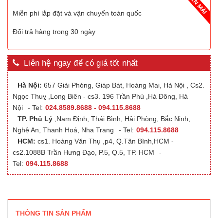
Miễn phí lắp đặt và vận chuyển toàn quốc
Đổi trả hàng trong 30 ngày
Liên hệ ngay để có giá tốt nhất
Hà Nội:
657 Giải Phóng, Giáp Bát, Hoàng Mai, Hà Nội , Cs2.
Ngọc Thuỵ ,Long Biên - cs3. 196 Trần Phú ,Hà Đông, Hà
Nội
- Tel:
024.8589.8688 - 094.115.8688
TP. Phủ Lý
,Nam Định, Thái Bình, Hải Phòng, Bắc Ninh,
Nghệ An, Thanh Hoá, Nha Trang
- Tel:
094.115.8688
HCM:
cs1. Hoàng Văn Thụ ,p4, Q.Tân Bình,HCM -
cs2.1088B Trần Hưng Đạo, P.5, Q.5, TP. HCM
-
Tel:
094.115.8688
THÔNG TIN SẢN PHẨM