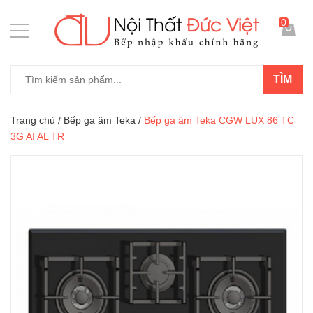
0
TÌM
Trang chủ
/
Bếp ga âm Teka
/
Bếp ga âm Teka CGW LUX 86 TC
3G AI AL TR