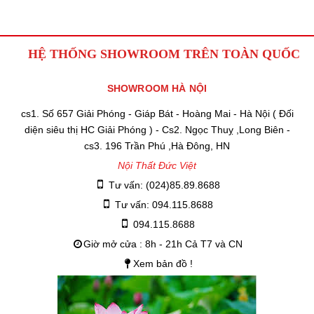
HỆ THỐNG SHOWROOM TRÊN TOÀN QUỐC
SHOWROOM HÀ NỘI
cs1. Số 657 Giải Phóng - Giáp Bát - Hoàng Mai - Hà Nội ( Đối
diện siêu thị HC Giải Phóng ) - Cs2. Ngọc Thuỵ ,Long Biên -
cs3. 196 Trần Phú ,Hà Đông, HN
Nội Thất Đức Việt
Tư vấn: (024)85.89.8688
Tư vấn: 094.115.8688
094.115.8688
Giờ mở cửa : 8h - 21h Cả T7 và CN
Xem bản đồ !