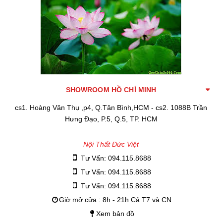
SHOWROOM HỒ CHÍ MINH
cs1. Hoàng Văn Thụ ,p4, Q.Tân Bình,HCM - cs2. 1088B Trần
Hưng Đạo, P.5, Q.5, TP. HCM
Nội Thất Đức Việt
Tư Vấn: 094.115.8688
Tư Vấn: 094.115.8688
Tư Vấn: 094.115.8688
Giờ mở cửa : 8h - 21h Cả T7 và CN
Xem bản đồ