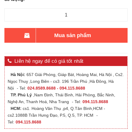
Mua sản phẩm
Liên hệ ngay để có giá tốt nhất
Hà Nội:
657 Giải Phóng, Giáp Bát, Hoàng Mai, Hà Nội , Cs2.
Ngọc Thuỵ ,Long Biên - cs3. 196 Trần Phú ,Hà Đông, Hà
Nội
- Tel:
024.8589.8688 - 094.115.8688
TP. Phủ Lý
,Nam Định, Thái Bình, Hải Phòng, Bắc Ninh,
Nghệ An, Thanh Hoá, Nha Trang
- Tel:
094.115.8688
HCM:
cs1. Hoàng Văn Thụ ,p4, Q.Tân Bình,HCM -
cs2.1088B Trần Hưng Đạo, P.5, Q.5, TP. HCM
-
Tel:
094.115.8688