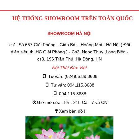
HỆ THỐNG SHOWROOM TRÊN TOÀN QUỐC
SHOWROOM HÀ NỘI
cs1. Số 657 Giải Phóng - Giáp Bát - Hoàng Mai - Hà Nội ( Đối
diện siêu thị HC Giải Phóng ) - Cs2. Ngọc Thuỵ ,Long Biên -
cs3. 196 Trần Phú ,Hà Đông, HN
Nội Thất Đức Việt
Tư vấn: (024)85.89.8688
Tư vấn: 094.115.8688
094.115.8688
Giờ mở cửa : 8h - 21h Cả T7 và CN
Xem bản đồ !