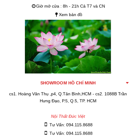
Giờ mở cửa : 8h - 21h Cả T7 và CN
Xem bản đồ
SHOWROOM HỒ CHÍ MINH
cs1. Hoàng Văn Thụ ,p4, Q.Tân Bình,HCM - cs2. 1088B Trần
Hưng Đạo, P.5, Q.5, TP. HCM
Nội Thất Đức Việt
Tư Vấn: 094.115.8688
Tư Vấn: 094.115.8688