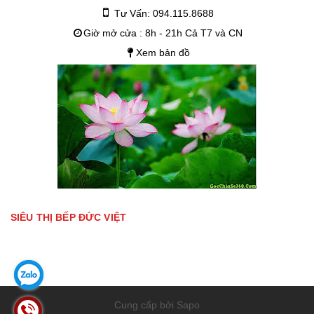
Tư Vấn: 094.115.8688
Giờ mở cửa : 8h - 21h Cả T7 và CN
Xem bản đồ
SIÊU THỊ BẾP ĐỨC VIỆT
Cung cấp bởi Sapo