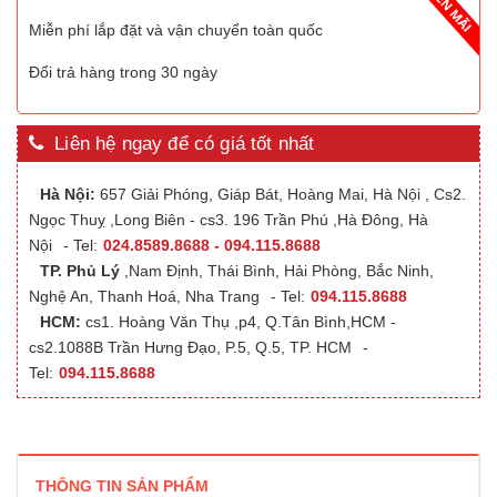
Miễn phí lắp đặt và vận chuyển toàn quốc
Đổi trả hàng trong 30 ngày
Liên hệ ngay để có giá tốt nhất
Hà Nội:
657 Giải Phóng, Giáp Bát, Hoàng Mai, Hà Nội , Cs2.
Ngọc Thuỵ ,Long Biên - cs3. 196 Trần Phú ,Hà Đông, Hà
Nội
- Tel:
024.8589.8688 - 094.115.8688
TP. Phủ Lý
,Nam Định, Thái Bình, Hải Phòng, Bắc Ninh,
Nghệ An, Thanh Hoá, Nha Trang
- Tel:
094.115.8688
HCM:
cs1. Hoàng Văn Thụ ,p4, Q.Tân Bình,HCM -
cs2.1088B Trần Hưng Đạo, P.5, Q.5, TP. HCM
-
Tel:
094.115.8688
THÔNG TIN SẢN PHẨM